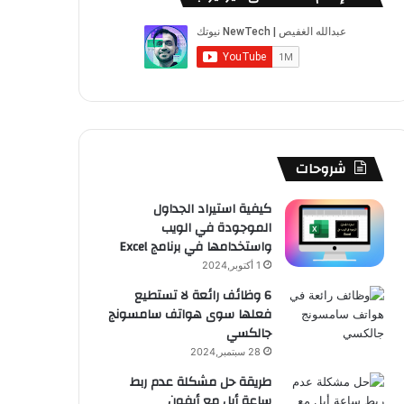
ب
u
ت
ب
ق
ص
و
T
ق
ت
ر
ا
ك
u
ر
ش
ا
ل
b
ا
ا
م
م
e
م
ت
و
شروحات
ق
كيفية استيراد الجداول
الموجودة في الويب
ع
واستخدامها في برنامج Excel
R
1 أكتوبر,2024
6 وظائف رائعة لا تستطيع
S
فعلها سوى هواتف سامسونج
جالكسي
S
28 سبتمبر,2024
طريقة حل مشكلة عدم ربط
ساعة أبل مع أيفون