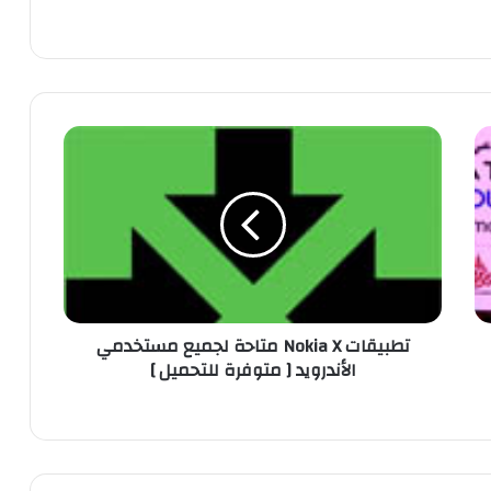
ت
ط
ب
ي
ق
ا
ت
N
o
تطبيقات Nokia X متاحة لجميع مستخدمي
k
الأندرويد [ متوفرة للتحميل ]
i
a
X
م
ت
ا