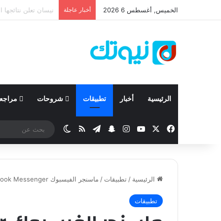
الخميس, أغسطس 6 2026
أخبار عاجلة
كيا تعزز الاعتماد عل
الرئيسية
أخبار
تطبيقات
شروحات
مراجع
‫X
فيسبوك
‫YouTube
انستقرام
تيلقرام
سناب تشات
ملخص الموقع RSS
الوضع المظلم
الرئيسية
/
تطبيقات
/
ماسنجر الفيسبوك Facebook Messenger يصل لنظام الويندوزفون
تطبيقات