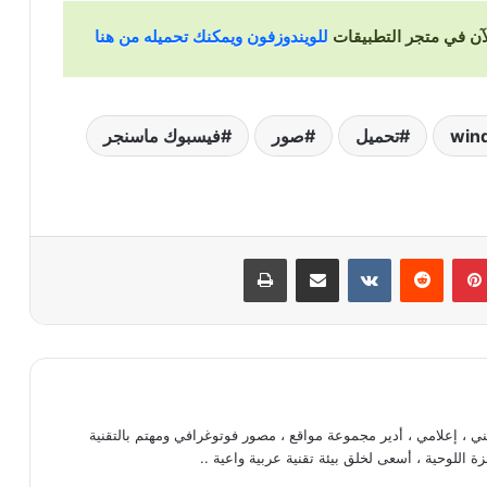
للويندوزفون ويمكنك تحميله من هنا
win
تحميل
صور
فيسبوك ماسنجر
بينتيريست
‏Reddit
‏VKontakte
مشاركة عبر البريد
طباعة
، إعلامي ، أدير مجموعة مواقع ، مصور فوتوغرافي ومهتم بالتقنية
ة اللوحية ، أسعى لخلق بيئة تقنية عربية واعية ..