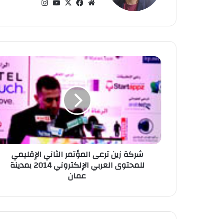
موق
في
‫X
‫Yo
انس
ع
سب
uT
تقر
الوي
وك
ub
ام
ب
e
ش
ر
ك
ة
ز
ي
ن
ت
ر
شركة زين ترعى المؤتمر الثاني الإقليمي
ع
للمحتوى العربي الإلكتروني 2014 بمدينة
ى
عمان
ا
ل
م
ؤ
ت