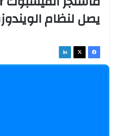
م
يصل لنظام الويندوز
فيسبوك
‫X
لينكدإن