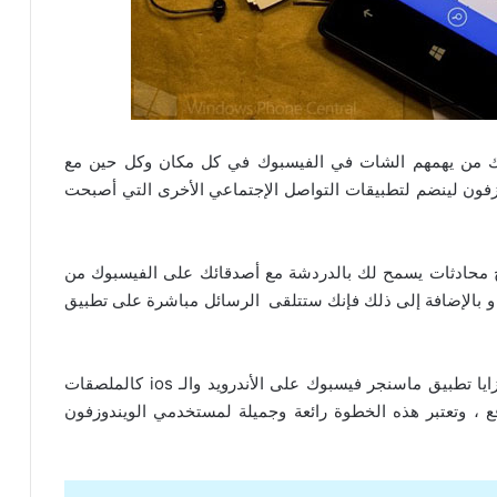
ك من يهمهم الشات في الفيسبوك في كل مكان وكل حين مع
Facebook M لنظام الويندوزفون لينضم لتطبيقات التواصل الإجتماعي الأخرى التي أصبحت
ليس إلا مجرد برنامج محادثات يسمح لك بالدردشة مع أصدقائك على الفيسبوك من
و بالإضافة إلى ذلك فإنك ستتلقى الرسائل مباشرة على تطبيق
التطبيق يأتي بحجم 4 ميقابايت تقريباً ويحمل كافة مزايا تطبيق ماسنجر فيسبوك على الأندرويد والـ ios كالملصقات
ع ، وتعتبر هذه الخطوة رائعة وجميلة لمستخدمي الويندوزفون