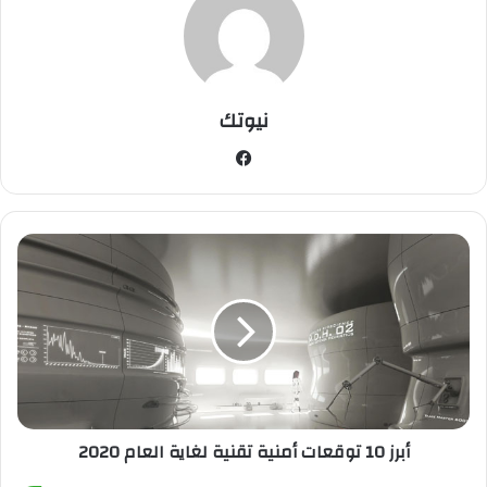
نيوتك
في
سب
وك
أ
ب
ر
ز
1
0
ت
و
ق
أبرز 10 توقعات أمنية تقنية لغاية العام 2020
ع
ا