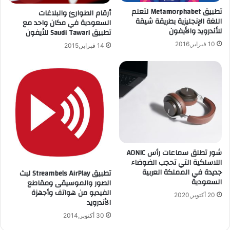
2
ط
تطبيق Metamorphabet لتعلم
أرقام الطوارئ والبلاغات
0
ب
اللغة الإنجليزية بطريقة شيقة
السعودية في مكان واحد مع
2
ي
للأندرويد والأيفون
تطبيق Saudi Tawari للأيفون
0
ق
H
10 فبراير,2016
14 فبراير,2015
e
l
l
o
M
i
n
d
ل
شور تطلق سماعات رأس AONIC
ل
اللاسلكية التي تحجب الضوضاء
أ
جديدة في المملكة العربية
تطبيق Streambels AirPlay لبث
ي
السعودية
الصور والموسيقى ومقاطع
ف
الفيديو من هواتف وأجهزة
20 أكتوبر,2020
و
الأندرويد
ن
30 أكتوبر,2014