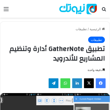
بحث عن
الق
الرئيسية
/
تطبيقات
تطبيقات
تطبيق GatherNote أدارة وتنظيم
المشاريع للأندرويد
دقيقة واحدة
فيسبوك
‫X
لينكدإن
واتساب
تيلقرام