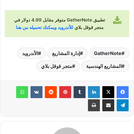
تطبيق GatherNote متوفر مقابل 4.99 دولار في
متجر قوقل بلاي
للأندرويد ويمكنك تحميله من هنا
GatherNote
إدارة المشاريع
الأندرويد
المشاريع الهندسية
متجر قوقل بلاي
لينكدإن
‏Tumblr
بينتيريست
‏Reddit
‏VKontakte
واتساب
تيلقرام
مشاركة عبر البريد
طباعة