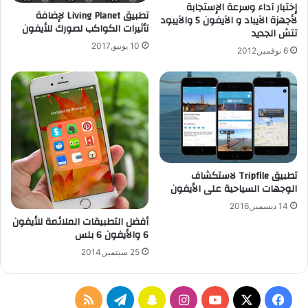
إختبار آداء وسرعة الإستجابة
تطبيق Living Planet لإضافة
ي
ف
لأجهزة الآيباد و الآيفون 5 والآيبود
تأثيرات الكواكب لصورك للأيفون
ع
ي
تتش الجديد
ل
ا
10 يونيو,2017
6 نوفمبر,2012
ل
خ
أ
ت
ن
ب
د
ا
ر
ر
و
ا
ي
ل
د
س
تطبيق Tripfile لاستكشاف
ق
الوجهات السياحية على الأيفون
و
ط
14 ديسمبر,2016
أفضل التطبيقات الملائمة للأيفون
6 والأيفون 6 بلس
25 سبتمبر,2014
ف
ا
س
ت
م