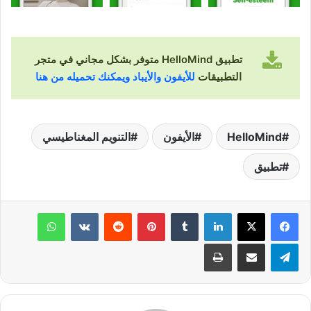
تطبيق HelloMind متوفر بشكل مجاني في متجر
التطبيقات
للأيفون والأيباد ويمكنك تحميله من هنا
HelloMind
الأيفون
التنويم المغناطيسي
تطبيق
لينكدإن
‏Tumblr
بينتيريست
‏Reddit
‏VKontakte
واتساب
تيلقرام
مشاركة عبر البريد
طباعة