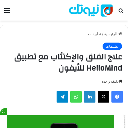
بحث عن
الق
الرئيسية
/
تطبيقات
تطبيقات
علاج القلق والإكتئاب مع تطبيق
HelloMind للأيفون
دقيقة واحدة
فيسبوك
‫X
لينكدإن
واتساب
تيلقرام