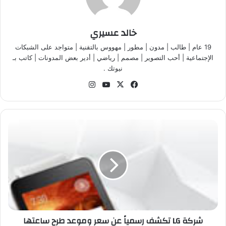
خالد عسيري
19 عام | طالب | مدون | مطور | مهووس بالتقنية | متواجد على الشبكات
الإجتماعية | أحب التصوير | مصمم | رياضي | أدير بعض المدونات | كاتب بـ
نيوتك .
في
‫X
‫Yo
انس
سب
uT
تقر
وك
ub
ام
e
ش
ر
ك
ة
L
G
ت
ك
ش
شركة LG تكشف رسمياً عن سعر وموعد طرح ساعتها
ف