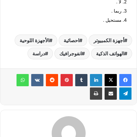
لا .
ربما .
مستحيل .
أجهزة الكمبيوتر
احصائية
الأجهزة اللوحية
الهواتف الذكية
انفوجرافيك
دراسة
لينكدإن
‏Tumblr
بينتيريست
‏Reddit
‏VKontakte
واتساب
تيلقرام
مشاركة عبر البريد
طباعة