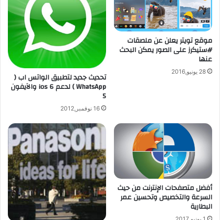
ت
t
ه
-
ا
س
ا
ن
موقع تويتر يعلن عن ملصقات
ل
ا
#ستيكرز على الصور يمكن البحث
ذ
ب
عنها
ك
ش
28 يونيو,2016
ي
ا
تحديث جديد لتطبيق الواتس اب (
ة
ت
WhatsApp ) لدعم ios 6 والآيفون
5
G
ي
W
ج
16 نوفمبر,2012
a
ل
t
ب
c
م
h
ي
ف
ز
ي
ة
ا
ا
أفضل متصفحات الإنترنت من حيث
ل
ل
السرعة والتخصيص وتحسين عمر
أ
د
البطارية
س
ر
و
د
1 يونيو,2017