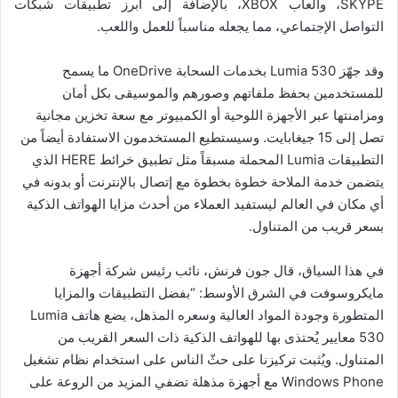
SKYPE، وألعاب XBOX، بالإضافة إلى أبرز تطبيقات شبكات
التواصل الإجتماعي، مما يجعله مناسباً للعمل واللعب.
وقد جهّز Lumia 530 بخدمات السحابة OneDrive ما يسمح
للمستخدمين بحفظ ملفاتهم وصورهم والموسيقى بكل أمان
ومزامنتها عبر الأجهزة اللوحية أو الكمبيوتر مع سعة تخزين مجانية
تصل إلى 15 جيغابايت. وسيستطيع المستخدمون الاستفادة أيضاً من
التطبيقات Lumia المحملة مسبقاً مثل تطبيق خرائط HERE الذي
يتضمن خدمة الملاحة خطوة بخطوة مع إتصال بالإنترنت أو بدونه في
أي مكان في العالم ليستفيد العملاء من أحدث مزايا الهواتف الذكية
بسعر قريب من المتناول.
في هذا السياق، قال جون فرنش، نائب رئيس شركة أجهزة
مايكروسوفت في الشرق الأوسط: “بفضل التطبيقات والمزايا
المتطورة وجودة المواد العالية وسعره المذهل، يضع هاتف Lumia
530 معايير يُحتذى بها للهواتف الذكية ذات السعر القريب من
المتناول. ويُثبت تركيزنا على حثّ الناس على استخدام نظام تشغيل
Windows Phone مع أجهزة مذهلة تضفي المزيد من الروعة على