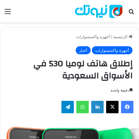
بحث عن
الق
الرئيسية
/
أجهزة واكسسوارات
أجهزة واكسسوارات
أخبار
إطلاق هاتف لوميا 530 في
الأسواق السعودية
دقيقة واحدة
فيسبوك
‫X
لينكدإن
واتساب
تيلقرام