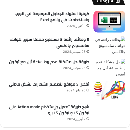
شروحات
أ
ع
e
م
ت
و
كيفية استيراد الجداول الموجودة في الويب
م
واستخدامها في برنامج Excel
ا
ق
1 أكتوبر,2024
ل
ع
6 وظائف رائعة لا تستطيع فعلها سوى هواتف
سامسونج جالكسي
R
28 سبتمبر,2024
S
طريقة حل مشكلة عدم ربط ساعة أبل مع أيفون
25 سبتمبر,2024
S
أفضل 5 مواقع لتصميم الشعارات بشكل مجاني
26 مايو,2024
شرح طريقة تفعيل وإستخدام Action mode على
ايفون 15 و ايفون 15 برو
2 أبريل,2024