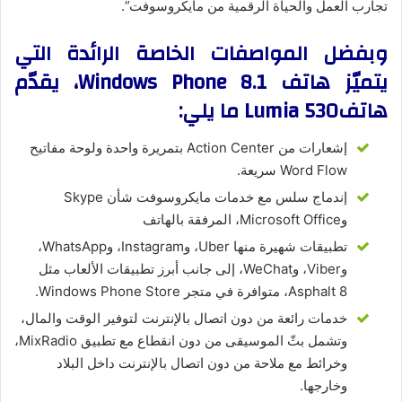
تجارب العمل والحياة الرقمية من مايكروسوفت”.
وبفضل المواصفات الخاصة الرائدة التي
يتميّز هاتف Windows Phone 8.1، يقدّم
هاتفLumia 530 ما يلي:
إشعارات من Action Center بتمريرة واحدة ولوحة مفاتيح
Word Flow سريعة.
إندماج سلس مع خدمات مايكروسوفت شأن Skype
وMicrosoft Office، المرفقة بالهاتف
تطبيقات شهيرة منها Uber، وInstagram، وWhatsApp،
وViber، وWeChat، إلى جانب أبرز تطبيقات الألعاب مثل
Asphalt 8، متوافرة في متجر Windows Phone Store.
خدمات رائعة من دون اتصال بالإنترنت لتوفير الوقت والمال،
وتشمل بثّ الموسيقى من دون انقطاع مع تطبيق MixRadio،
وخرائط مع ملاحة من دون اتصال بالإنترنت داخل البلاد
وخارجها.