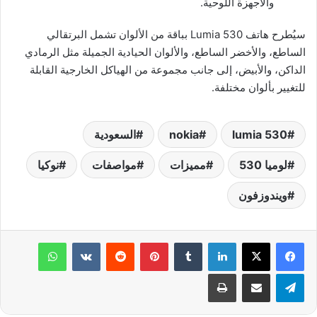
والأجهزة اللوحية.
سيُطرح هاتف Lumia 530 بباقة من الألوان تشمل البرتقالي
الساطع، والأخضر الساطع، والألوان الحيادية الجميلة مثل الرمادي
الداكن، والأبيض، إلى جانب مجموعة من الهياكل الخارجية القابلة
للتغيير بألوان مختلفة.
lumia 530
nokia
السعودية
لوميا 530
مميزات
مواصفات
نوكيا
ويندوزفون
لينكدإن
‏Tumblr
بينتيريست
‏Reddit
‏VKontakte
واتساب
تيلقرام
مشاركة عبر البريد
طباعة