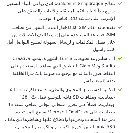
معالج Qualcomm Snapdragon قوي رباعي النواة لتشغيل
سريع جداً لتطبيقاتكم المفضّلة والألعاب والتصفّح على
الإنترنت على شاشة LCD قياس 4 بوصات
يقدّم هاتف Dual SIM 3G خيار التبديل السهل بين بطاقتَي
SIM، فيساعد المستخدم على إدارة تكاليف الاتصالات من
خلال فصل المكالمات والرسائل بسهولة ليصبح التواصل أقل
كلفة وأسهل
أداء سلس مع تطبيقات Lumia الشهيرة، ومنها Creative
Studio وGlam Me، التطبيق الذي يساعد المستخدم على
التقاط صور ذاتية له مع توجيهات صوتية بالكاميرا الخلفية
بدقّة 5 ميغابيكسل.
إمكانية الاستمتاع بالمحتوى والتطبيقات مع ذاكرة سعتها 4
جيغابايت، وبطاقات SD قابلة للتوسيع تصل حتّى 128
جيغابايت، فضلاً على تخزين سحابي مجاني إضافي بسعة 15
جيغابايت على Microsoft OneDrive يسمح للمستخدم
بمزامنة الملفات وتخزينها والاطلاع عليها وتشاطرها بين هاتف
Lumia 530 وبين أجهزة الكمبيوتر والكمبيوتر المحمول،