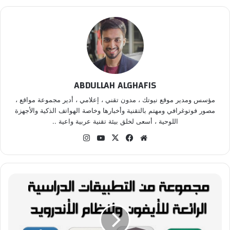
ABDULLAH ALGHAFIS
مؤسس ومدير موقع نيوتك ، مدون تقني ، إعلامي ، أدير مجموعة مواقع ،
مصور فوتوغرافي ومهتم بالتقنية وأخبارها وخاصة الهواتف الذكية والأجهزة
اللوحية ، أسعى لخلق بيئة تقنية عربية واعية ..
موق
في
‫X
‫Yo
انس
ع
سب
uT
تقر
الوي
وك
ub
ام
ب
e
م
ج
م
و
ع