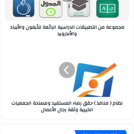
ة
م
ن
ا
مجموعة من التطبيقات الدراسية الرائعة للأيفون والأيباد
ل
والأندرويد
ت
ط
ب
ن
ي
ظ
ق
ا
ا
م
ت
(
ا
م
ل
ن
د
ا
ر
ف
نظام ( منافذ ) حقق رضاء المستفيد ومصلحة الجمعيات
ا
ذ
الخيرية وثقة رجال الأعمال
س
)
ي
ح
ة
ق
ا
ق
ل
ر