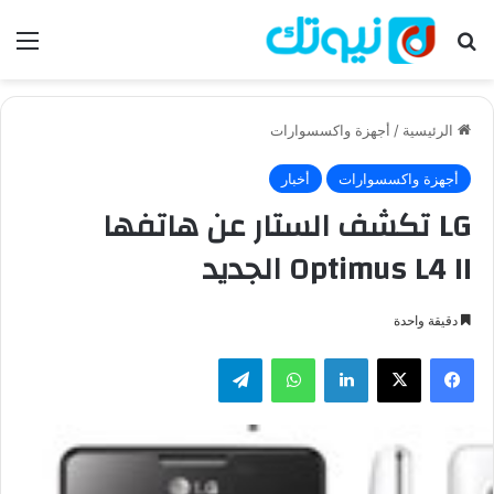
بحث عن
الق
الرئيسية
/
أجهزة واكسسوارات
أجهزة واكسسوارات
أخبار
LG تكشف الستار عن هاتفها
Optimus L4 II الجديد
دقيقة واحدة
فيسبوك
‫X
لينكدإن
واتساب
تيلقرام