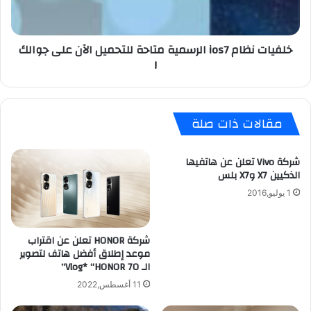
ي
ن
ع
ظ
ة
ا
خلفيات نظام ios7 الرسمية متاحة للتحميل الآن على جوالك
ل
م
!
ج
i
ه
o
ا
s
ز
7
مقالات ذات صلة
H
ا
T
ل
C
ر
شركة Vivo تعلن عن هاتفيها
O
س
الذكيين X7 وX7 بلس
N
م
1 يوليو,2016
E
ي
ة
م
شركة HONOR تعلن عن اقتراب
ت
موعد إطلاق أفضل هاتف لتصوير
ا
الـ Vlog* “HONOR 70”
ح
ة
11 أغسطس,2022
ل