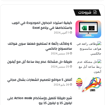
ك
u
ر
ش
ا
ل
b
ا
ا
م
م
شروحات
e
م
ت
و
كيفية استيراد الجداول الموجودة في الويب
واستخدامها في برنامج Excel
ق
1 أكتوبر,2024
ع
6 وظائف رائعة لا تستطيع فعلها سوى هواتف
سامسونج جالكسي
R
28 سبتمبر,2024
S
طريقة حل مشكلة عدم ربط ساعة أبل مع أيفون
25 سبتمبر,2024
S
أفضل 5 مواقع لتصميم الشعارات بشكل مجاني
26 مايو,2024
شرح طريقة تفعيل وإستخدام Action mode على
ايفون 15 و ايفون 15 برو