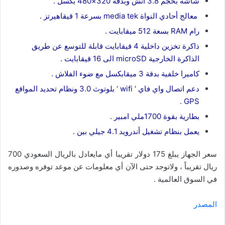
شاشة بحجم 3.8 انش وبدقة 320×480 بكسل .
معالج أحادي النواة media tek بسرعة 1 قيقاهيرتز .
رام RAM بسعة 512 ميقابايت .
ذاكرة تخزين داخلية 4 قيقابايت قابلة للتوسع عن طريق
الذاكرة الخارجية microSD الى 16 قيقابايت .
كاميرا خلفية بدقة 3 ميقابكسل مع ضوء الفلاش .
دعم اتصال واي فاي ‘ wifi ‘ بلوتوث 3.0 ونظام تحديد المواقع
GPS .
بطارية بقوة 1700ملي امبير .
يعمل بنظام تشغيل أندرويد 4.1 جيلي بين .
سعر الجهاز يبلغ 175 دولار تقريبا أي مايعادل بالريال السعودي 700
ريال تقريباً ، ولاتوجد حتى الآن أي معلومات عن موعد توفره وصدوره
في السوق العالمية .
المصدر