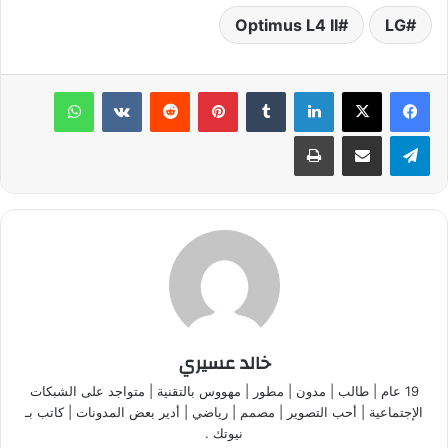
Optimus L4 II
LG
لينكدإن
‏Tumblr
بينتيريست
‏Reddit
‏VKontakte
واتساب
تيلقرام
مشاركة عبر البريد
طباعة
خالد عسيري
19 عام | طالب | مدون | مطور | مهووس بالتقنية | متواجد على الشبكات
الإجتماعية | أحب التصوير | مصمم | رياضي | أدير بعض المدونات | كاتب بـ
نيوتك .