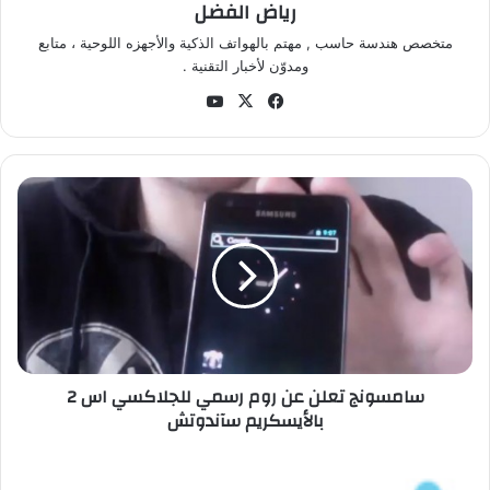
رياض الفضل
متخصص هندسة حاسب , مهتم بالهواتف الذكية والأجهزه اللوحية ، متابع
ومدوّن لأخبار التقنية .
في
‫X
‫Yo
سب
uT
وك
ub
e
س
ا
م
س
و
ن
ج
ت
ع
سامسونج تعلن عن روم رسمي للجلاكسي اس 2
ل
بالأيسكريم سآندوتش
ن
ع
ن
أ
ر
ب