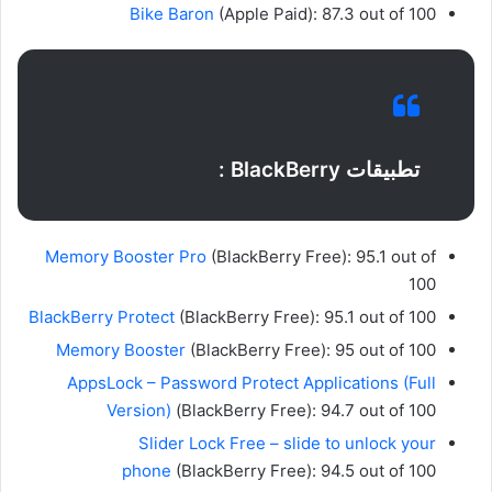
Bike Baron
(Apple Paid): 87.3 out of 100
تطبيقات BlackBerry :
Memory Booster Pro
(BlackBerry Free): 95.1 out of
100
BlackBerry Protect
(BlackBerry Free): 95.1 out of 100
Memory Booster
(BlackBerry Free): 95 out of 100
AppsLock – Password Protect Applications (Full
Version)
(BlackBerry Free): 94.7 out of 100
Slider Lock Free – slide to unlock your
phone
(BlackBerry Free): 94.5 out of 100