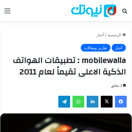
بحث عن
الق
الرئيسية
/
أخبار
أخبار
تقارير ومقالات
mobilewalla : تطبيقات الهواتف
الذكية الاعلى تقيماً لعام 2011
2 دقائق
فيسبوك
‫X
لينكدإن
واتساب
تيلقرام