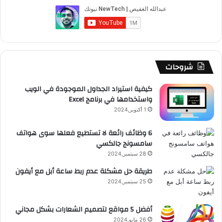
ب
u
ت
ب
ق
ص
و
T
ق
ت
ر
ا
ك
u
ر
ش
ا
ل
b
ا
ا
م
م
شروحات
e
م
ت
و
كيفية استيراد الجداول الموجودة في الويب
واستخدامها في برنامج Excel
ق
1 أكتوبر,2024
ع
6 وظائف رائعة لا تستطيع فعلها سوى هواتف
سامسونج جالكسي
R
28 سبتمبر,2024
S
طريقة حل مشكلة عدم ربط ساعة أبل مع أيفون
25 سبتمبر,2024
S
أفضل 5 مواقع لتصميم الشعارات بشكل مجاني
26 مايو,2024