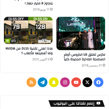
يتجاوز 8 مليار جهاز !
ي
0
س
1
11 يونيو,2016
ك
1
ر
ي
م
س
آ
ن
ماذا تعني تقنية DLSS من NVIDIA
د
وما أهميتها للألعاب ؟
لكزس تطلق UX الكروس-أوفر
و
المدمجة الفاخرة الجديدة كلياً
ت
5 أكتوبر,2021
ش
21 ديسمبر,2018
ف
ا
س
ت
م
ي
X
Y
ن
ن
ي
ل
س
o
س
ا
ل
خ
إنضم لقناتنا على اليوتيوب