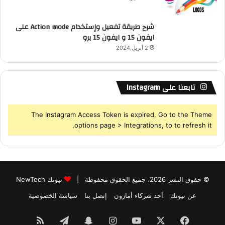
شرح طريقة تفعيل وإستخدام Action mode على
ايفون 15 و ايفون 15 برو
2 أبريل,2024
تابعنا على Instagram
The Instagram Access Token is expired, Go to the Theme
options page > Integrations, to to refresh it.
© حقوق النشر 2026، جميع الحقوق محفوظة |
نيوتك NewTech
عن نيوتك
أحد شركاء أمازون
إتصل بنا
سياسة الخصوصية
فيسبوك
‫X
‫YouTube
انستقرام
سناب
تيلقرام
ملخص