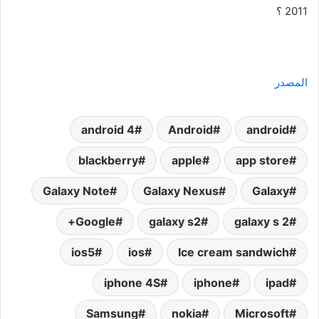
2011 ؟
المصدر
android
Android‏
android 4
blackberry
apple
app store
Galaxy Note
Galaxy Nexus
Galaxy
Google+
galaxy s2
galaxy s 2
ios5
ios
Ice cream sandwich
iphone 4S
iphone
ipad
Samsung
nokia
Microsoft