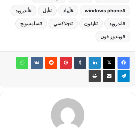
windows phone
آيباد
أبل
أندرويد
اندرويد
ايفون
جلاكسي
سامسونج
ويندوز فون
لينكدإن
‏Tumblr
بينتيريست
‏Reddit
‏VKontakte
واتساب
تيلقرام
مشاركة عبر البريد
طباعة