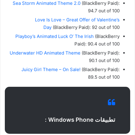
Sea Storm Animated Theme 2.0
(BlackBerry Paid):
94.7 out of 100
Love Is Love – Great Offer of Valentine’s
Day
(BlackBerry Paid): 92 out of 100
Playboy’s Animated Luck O’ The Irish
(BlackBerry
Paid): 90.4 out of 100
Underwater HD Animated Theme
(BlackBerry Paid):
90.1 out of 100
Juicy Girl Theme – On Sale!
(BlackBerry Paid):
89.5 out of 100
تطبيقات Windows Phone :