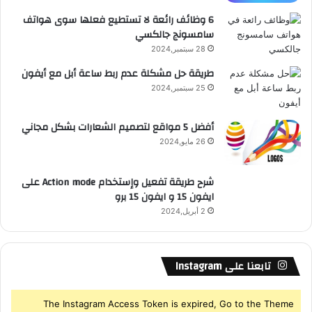
ع
6 وظائف رائعة لا تستطيع فعلها سوى هواتف
سامسونج جالكسي
R
28 سبتمبر,2024
S
طريقة حل مشكلة عدم ربط ساعة أبل مع أيفون
25 سبتمبر,2024
S
أفضل 5 مواقع لتصميم الشعارات بشكل مجاني
26 مايو,2024
شرح طريقة تفعيل وإستخدام Action mode على
ايفون 15 و ايفون 15 برو
2 أبريل,2024
تابعنا على Instagram
The Instagram Access Token is expired, Go to the Theme