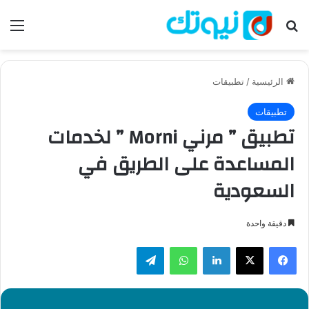
بحث عن
الق
الرئيسية
/
تطبيقات
تطبيقات
تطبيق ” مرني Morni ” لخدمات
المساعدة على الطريق في
السعودية
دقيقة واحدة
فيسبوك
‫X
لينكدإن
واتساب
تيلقرام