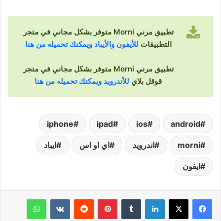
تطبيق مرني Morni متوفر بشكل مجاني في متجر
التطبيقات
للأيفون والأيباد ويمكنك تحميله من هنا
تطبيق مرني Morni متوفر بشكل مجاني في متجر
قوقل بلاي
للأندرويد ويمكنك تحميله من هنا
iphone
ipad
ios
android
morni
اندرويد
اي او اس
ايباد
ايفون
لينكدإن
‏Tumblr
بينتيريست
‏Reddit
‏VKontakte
واتساب
تيلقرام
مشاركة عبر البريد
طباعة