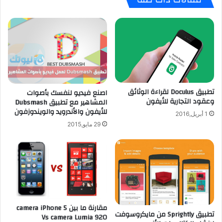
ا
ه
ت
ا
ك
ت
ا
ف
ل
L
ي
G
و
G
م
5
تطبيق Doculus لقراءة الوثائق
اصنع فيديو لنفسك بأصوات
ي
م
وعقود التجارية للأيفون
المشاهير مع تطبيق Dubsmash
ة
ع
للأيفون والأندرويد والويندوزفون
ل
ج
1 أبريل,2016
ل
ي
29 مايو,2015
أ
س
ي
و
ف
ن
و
س
ن
ت
ا
ث
مقارنة ما بين camera iPhone 5
ا
تطبيق Sprightly من مايكروسوفت
Vs camera Lumia 920
م