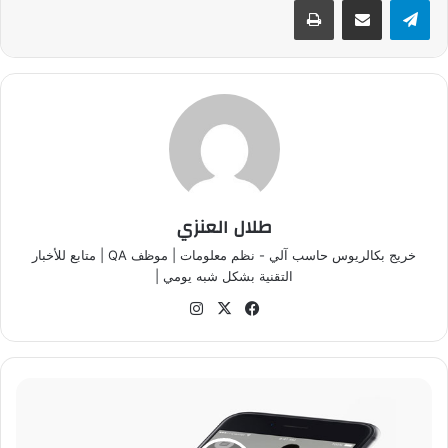
طلال العنزي
خريج بكالريوس حاسب آلي - نظم معلومات | موظف QA | متابع للأخبار
التقنية بشكل شبه يومي |
في
‫X
انس
سب
تقر
وك
ام
ت
ط
ب