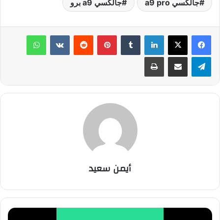
جالكسي a9 pro
جالكسي a9 برو
لينكدإن
‏Tumblr
بينتيريست
‏Reddit
‏VKontakte
واتساب
تيلقرام
مشاركة عبر البريد
طباعة
أيمن سعيد
ت