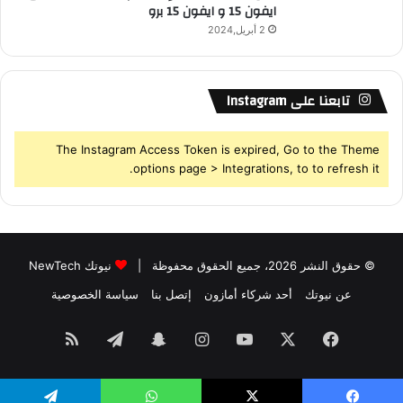
ايفون 15 و ايفون 15 برو
2 أبريل,2024
تابعنا على Instagram
The Instagram Access Token is expired, Go to the Theme
options page > Integrations, to to refresh it.
© حقوق النشر 2026، جميع الحقوق محفوظة |
نيوتك NewTech
عن نيوتك
أحد شركاء أمازون
إتصل بنا
سياسة الخصوصية
فيسبوك
‫X
‫YouTube
انستقرام
سناب
تيلقرام
ملخص
تشات
الموقع