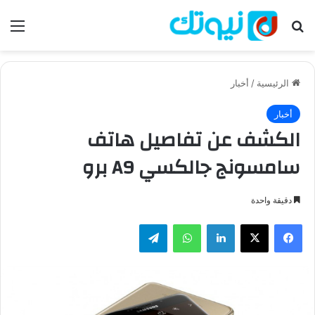
بحث عن
الق
الرئيسية
/
أخبار
أخبار
الكشف عن تفاصيل هاتف
سامسونج جالكسي A9 برو
دقيقة واحدة
فيسبوك
‫X
لينكدإن
واتساب
تيلقرام