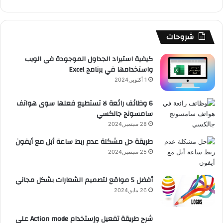
ك
u
ر
ش
ا
ل
b
ا
ا
م
م
شروحات
e
م
ت
و
كيفية استيراد الجداول الموجودة في الويب
واستخدامها في برنامج Excel
ق
1 أكتوبر,2024
ع
6 وظائف رائعة لا تستطيع فعلها سوى هواتف
سامسونج جالكسي
R
28 سبتمبر,2024
S
طريقة حل مشكلة عدم ربط ساعة أبل مع أيفون
25 سبتمبر,2024
S
أفضل 5 مواقع لتصميم الشعارات بشكل مجاني
26 مايو,2024
شرح طريقة تفعيل وإستخدام Action mode على