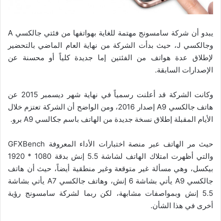
يبدو أن شركة سامسونج مهتمة للغاية بهواتفها من فئتي جالكسي A
وجالكسي J، حيث بدأت الشركة من نهاية العام الماضي بالتحضير
لإطلاق عدة هواتف من الفئتين إما جديدة كلياً أو محسنة عن
الإصدارات السابقة.
وكانت الشركة قد أعلنت رسمياً في نهاية شهر ديسمبر 2015 عن
هاتف جالكسي A9 إصدار 2016، ومن الواضح أن الشركة تعتزم خلال
الأيام المقبلة إطلاق نسخة جديدة من الهاتف باسم جكالسي A9 برو.
حيث مر الهاتف عبر منصة اختبارات الأداء المعروفة GFXBench
والتي أظهرت امتلاك الهاتف لشاشة 5.5 إنش بدقة 1080 * 1920
بيكسل، وهي مسألة غير متوقعة وغير منطقية أيضاً، حيث أن هاتف
جالكسي A9 يأتي بشاشة 6 إنش، وهاتف جالكسي A7 يأتي بشاشة
5.5 إنش وبمواصفات مشابهة، لكن ربما لشركة سامسونج رؤية
أخرى في هذا الشأن.