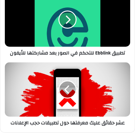
ط
ب
ي
ق
E
b
b
l
تطبيق Ebblink للتحكم في الصور بعد مشاركتها للأيفون
i
n
k
ع
ل
ش
ل
ر
ت
ح
ح
ق
ك
ا
م
ئ
ف
ق
ي
ع
عشر حقائق عليك معرفتها حول تطبيقات حجب الإعلانات
ا
ل
ل
ي
ص
ك