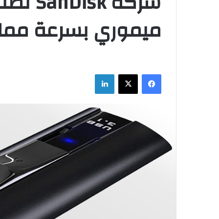
شركة sk
ميموري بسرعة مماثلة
فيسبوك
‫X
لينكدإن