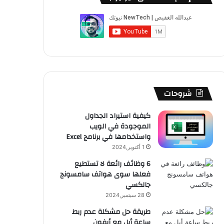
ب
u
ت
ب
ق
ص
و
T
ق
ت
ر
ا
ك
u
ر
ش
ا
ل
b
ا
ا
م
م
e
م
ت
و
شروحات
ق
كيفية استيراد الجداول
الموجودة في الويب
ع
واستخدامها في برنامج Excel
R
1 أكتوبر,2024
6 وظائف رائعة لا تستطيع
S
فعلها سوى هواتف سامسونج
جالكسي
S
28 سبتمبر,2024
طريقة حل مشكلة عدم ربط
ساعة أبل مع أيفون