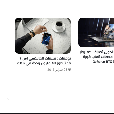
ت
س
ا
ع
د
ف
ي
م
م
وم NVIDIA بتحويل أجهزة الكمبيوتر
ا
 محطات ألعاب قوية
توقعات : مبيعات الجالكسي اس 7
ر
قد تتجاوز 40 مليون وحدة في 2016
س
ة
23 فبراير,2016
ا
ل
ر
ي
ا
ض
ة
ب