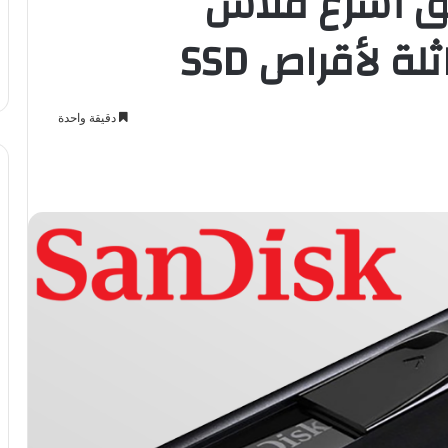
SanDi تطلق أسرع فلاش
 لأقراص SSD
دقيقة واحدة