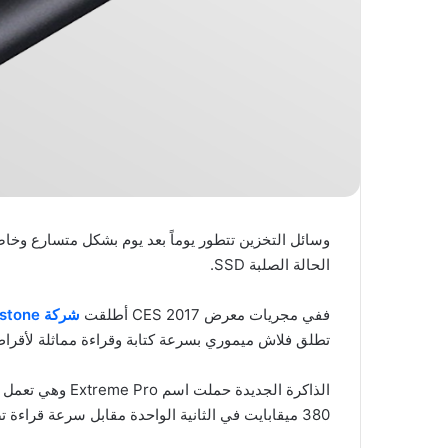
وسائل التخزين تتطور يوماً بعد يوم بشكل متسارع وخاصّة
الحالة الصلبة SSD.
ففي مجريات معرض CES 2017 أطلقت
شركة Kingstone فلاش ميموري بحجم 2 تيرا بايت
تطلق فلاش ميموري بسرعة كتابة وقراءة مماثلة لأقراص SD
380 ميقابايت في الثانية الواحدة مقابل سرعة قراءة تصل إلى 420 ميقابايت في الثانية الواحدة.