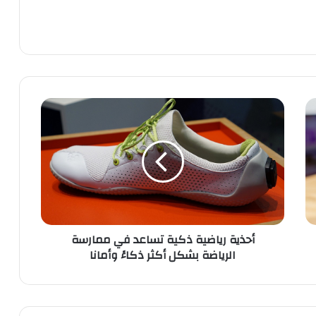
أ
ح
ذ
ي
ة
ر
ي
ا
ض
أحذية رياضية ذكية تساعد في ممارسة
ي
الرياضة بشكل أكثر ذكاءً وأمانا
ة
ذ
ك
ي
ة