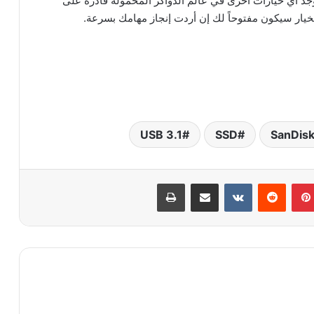
وجد أي خيارات أخرى في عالم الذواكر المحمولة قادرة على
USB 3.1
SSD
SanDis
بينتيريست
‏Reddit
‏VKontakte
مشاركة عبر البريد
طباعة