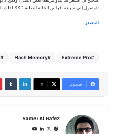
صحيح أن السعر قد يبدو مرتفعاً بعض الشيء ولكن لا ت
الوصول إلى سرعة أقراص الحالة الصلبة SSD لذلك الخيار سيكون مفتوحاً لك إن أردت إنجاز مهامك بسرعة.
المصدر
k
Flash Memory
Extreme Pro
لينكدإن
‏Tumblr
فيسبوك
‫X
Samer Al Hafez
في
‫X
لينك
‫Yo