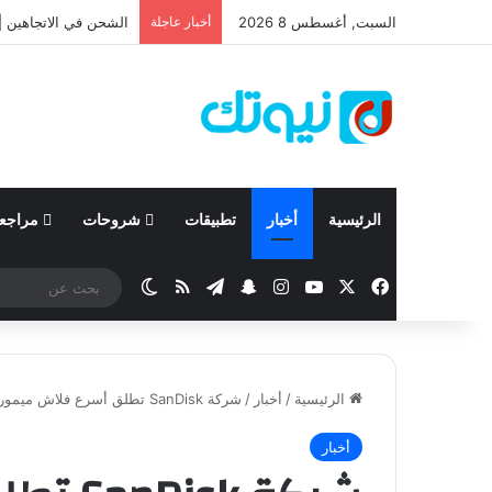
السبت, أغسطس 8 2026
أخبار عاجلة
نيسان تعلن نتائجها المالية للربع ال
الرئيسية
أخبار
تطبيقات
شروحات
مراجع
‫X
فيسبوك
‫YouTube
انستقرام
تيلقرام
سناب تشات
ملخص الموقع RSS
الوضع المظلم
الرئيسية
/
أخبار
/
شركة SanDisk تطلق أسرع فلاش ميموري بسرعة مماثلة لأقراص SSD
أخبار