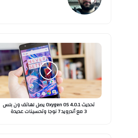
سب
دإن
uT
وك
ub
e
ت
ح
د
ي
ث
O
x
y
g
تحديث Oxygen OS 4.0.1 يصل لهاتف ون بلس
e
3 مع أندرويد 7 نوجا وتحسينات عديدة
n
O
S
4
.