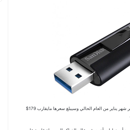
الذاكرة ستتوفّر بحجم يصل إلى 256 قيقابايت في أواخر شهر يناير من العام الحالي وسيبلغ سعرها مايقارب 179$