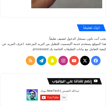
اترك تعليقاً
يجب أنت تكون
مسجل الدخول
لتضيف تعليقاً.
هذا الموقع يستخدم خدمة أكيسميت للتقليل من البريد المزعجة.
اعرف المزيد عن
كيفية التعامل مع بيانات التعليقات الخاصة بك processed
.
ف
ا
س
ت
م
ي
X
Y
ن
ن
ي
ل
س
o
س
ا
ل
خ
إنضم لقناتنا على اليوتيوب
ب
u
ت
ب
ق
ص
و
T
ق
ت
ر
ا