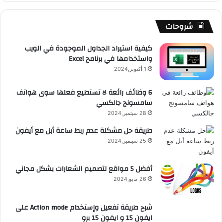
ك
u
ر
ش
ا
ل
b
ا
ا
م
م
شروحات
e
م
ت
و
كيفية استيراد الجداول الموجودة في الويب
واستخدامها في برنامج Excel
ق
1 أكتوبر,2024
ع
6 وظائف رائعة لا تستطيع فعلها سوى هواتف
سامسونج جالكسي
R
28 سبتمبر,2024
S
طريقة حل مشكلة عدم ربط ساعة أبل مع أيفون
25 سبتمبر,2024
S
أفضل 5 مواقع لتصميم الشعارات بشكل مجاني
26 مايو,2024
شرح طريقة تفعيل وإستخدام Action mode على
ايفون 15 و ايفون 15 برو