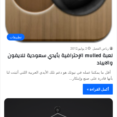
تطبيقات
رياض الفضل
2 يوليو,2012
لعبة mulled الإحترافية بأيدي سعودية للايفون
والايباد
أقل ما يمكننا عمله في نيوتك هو دعم تلك الأيدي العربية اللتي أثبتت لنا
بأنها قادرة على صنع وإبتكار…
أكمل القراءة »