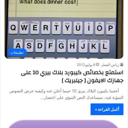
تطبيقات
رياض الفضل
6 يوليو,2012
استمتع بخصائص كيبورد بلاك بيري 10 على
جهازك الايفون [ جيلبريك ]
أعجبنا بكيبورد البلاك بيري 10 حينما أعلن عنه وكيفية عرض النصوص
التنبؤية فيه، سيساعدك النص التنبؤي على اختصار…
أكمل القراءة »