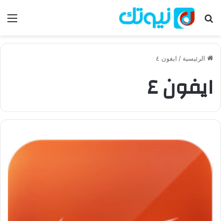
بحث عن
الق
الرئيسية
/
ايفون ٤
ايفون ٤