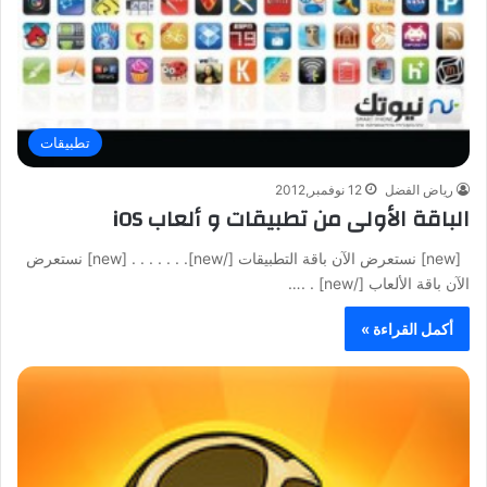
تطبيقات
رياض الفضل
12 نوفمبر,2012
الباقة الأولى من تطبيقات و ألعاب iOS
[new] نستعرض الآن باقة التطبيقات [/new]. . . . . . . [new] نستعرض
الآن باقة الألعاب [/new] . .…
أكمل القراءة »