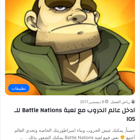
تطبيقات
رياض الفضل
6 ديسمبر,2011
ادخل عالم الحروب مع لعبة Battle Nations للـ
IOS
حسناً, يمكنك عيش الحروب وبناء امبراطوريتك الخاصة وتحدي العالم
أجمع
نعم, فمع لعبة Battle Nations يمكنك الشعور بذلك . …