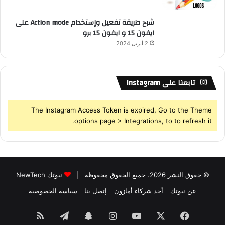
شرح طريقة تفعيل وإستخدام Action mode على
ايفون 15 و ايفون 15 برو
2 أبريل,2024
تابعنا على Instagram
The Instagram Access Token is expired, Go to the Theme
options page > Integrations, to to refresh it.
© حقوق النشر 2026، جميع الحقوق محفوظة |
نيوتك NewTech
عن نيوتك
أحد شركاء أمازون
إتصل بنا
سياسة الخصوصية
فيسبوك
‫X
‫YouTube
انستقرام
سناب
تيلقرام
ملخص