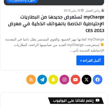
رياض الفضل
16 يناير,2013
myCharge تستعرض جديدها من البطاريات
الإحتياطية الخاصة بالهواتف الذكية في معرض
CES 2013
myCharge كعادتها تبهر الجميع، والقوي المستمر يظل دائما في المقدمة
إستعرضت myCharge العديد من تصاميمها الرائعة، البطاريات
الإحتياطية الجديدة تأتي…
أكمل القراءة »
ف
ا
س
ت
م
ي
X
Y
ن
ن
ي
ل
س
o
س
ا
ل
خ
إنضم لقناتنا على اليوتيوب