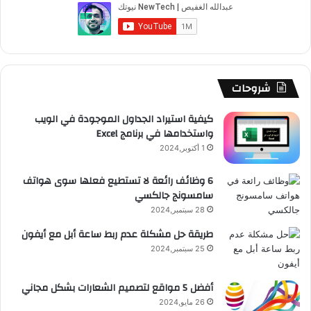
ب
u
ت
ب
ق
ص
و
T
ق
ت
ر
ا
ك
u
ر
ش
ا
ل
b
ا
ا
م
م
شروحات
e
م
ت
و
كيفية استيراد الجداول الموجودة في الويب
واستخدامها في برنامج Excel
ق
1 أكتوبر,2024
ع
6 وظائف رائعة لا تستطيع فعلها سوى هواتف
سامسونج جالكسي
R
28 سبتمبر,2024
S
طريقة حل مشكلة عدم ربط ساعة أبل مع أيفون
25 سبتمبر,2024
S
أفضل 5 مواقع لتصميم الشعارات بشكل مجاني
26 مايو,2024