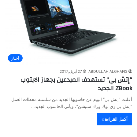
أخبار
ABDULLAH ALGHAFIS
27 أبريل,2017
“إتش بي” تستهدف المبدعين بجهاز الابتوب
ZBook الجديد
أعلنت “إتش بي” اليوم عن حاسوبها الجديد من سلسلة محطات العمل
“إتش بي زي بوك ورك ستيشن”، ويأتي الحاسوب الجديد…
أكمل القراءة »