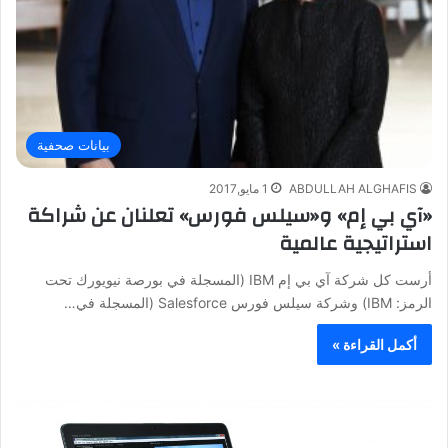
بيانات صحفية
ABDULLAH ALGHAFIS
1 مايو,2017
«آي بي إم» و«سيلس فورس» تعلنان عن شراكة
استراتيجية عالمية
أرست كل شركة آي بي إم IBM (المسجلة في بورصة نيويورك تحت
الرمز: IBM) وشركة سيلس فورس Salesforce (المسجلة في…
أكمل القراءة »