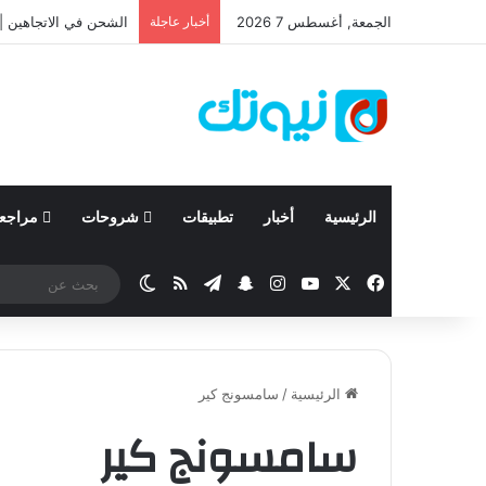
الجمعة, أغسطس 7 2026
أخبار عاجلة
الشحن في الاتجاهين | 
الرئيسية
أخبار
تطبيقات
شروحات
مراجع
‫X
فيسبوك
‫YouTube
انستقرام
تيلقرام
سناب تشات
ملخص الموقع RSS
الوضع المظلم
الرئيسية
/
سامسونج كير
سامسونج كير