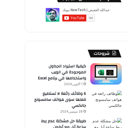
ب
u
ت
ب
ق
ص
و
T
ق
ت
ر
ا
ك
u
ر
ش
ا
ل
b
ا
ا
م
م
e
م
ت
و
شروحات
ق
كيفية استيراد الجداول
الموجودة في الويب
ع
واستخدامها في برنامج Excel
R
1 أكتوبر,2024
6 وظائف رائعة لا تستطيع
S
فعلها سوى هواتف سامسونج
جالكسي
S
28 سبتمبر,2024
طريقة حل مشكلة عدم ربط
ساعة أبل مع أيفون