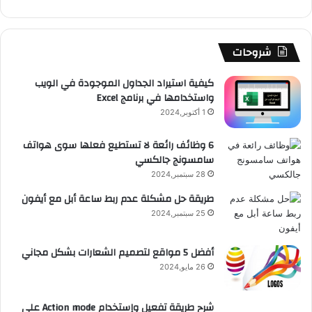
ك
u
ر
ش
ا
ل
b
ا
ا
م
م
شروحات
e
م
ت
و
كيفية استيراد الجداول الموجودة في الويب
واستخدامها في برنامج Excel
ق
1 أكتوبر,2024
ع
6 وظائف رائعة لا تستطيع فعلها سوى هواتف
سامسونج جالكسي
R
28 سبتمبر,2024
S
طريقة حل مشكلة عدم ربط ساعة أبل مع أيفون
25 سبتمبر,2024
S
أفضل 5 مواقع لتصميم الشعارات بشكل مجاني
26 مايو,2024
شرح طريقة تفعيل وإستخدام Action mode على