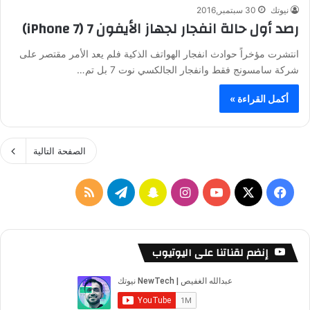
نيوتك
30 سبتمبر,2016
رصد أول حالة انفجار لجهاز الأيفون 7 (iPhone 7)
انتشرت مؤخراً حوادث انفجار الهواتف الذكية فلم يعد الأمر مقتصر على
شركة سامسونج فقط وانفجار الجالكسي نوت 7 بل تم…
أكمل القراءة »
الصفحة التالية
ف
ا
س
ت
م
ي
X
Y
ن
ن
ي
ل
س
o
س
ا
ل
خ
إنضم لقناتنا على اليوتيوب
ب
u
ت
ب
ق
ص
و
T
ق
ت
ر
ا