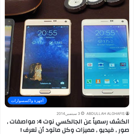
أجهزة واكسسوارات
ABDULLAH ALGHAFIS
3 سبتمبر,2014
الكشف رسمياً عن الجالكسي نوت 4: مواصفات ,
صور , فيديو , مميزات وكل ماتود أن تعرف !