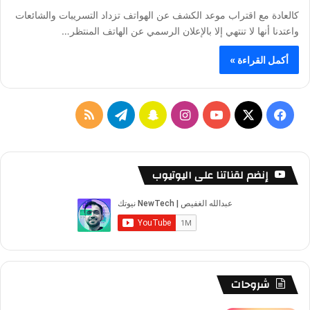
كالعادة مع اقتراب موعد الكشف عن الهواتف تزداد التسريبات والشائعات
واعتدنا أنها لا تنتهي إلا بالإعلان الرسمي عن الهاتف المنتظر…
أكمل القراءة »
ف
ا
س
ت
م
ي
X
Y
ن
ن
ي
ل
س
o
س
ا
ل
خ
إنضم لقناتنا على اليوتيوب
ب
u
ت
ب
ق
ص
و
T
ق
ت
ر
ا
ك
u
ر
ش
ا
ل
b
ا
ا
م
م
شروحات
e
م
ت
و