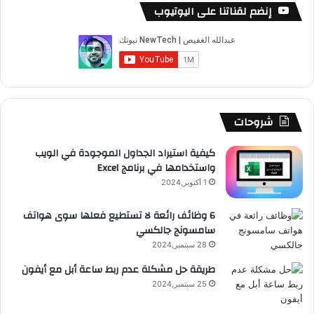
س
o
س
ا
ل
خ
ل
إنضم لقناتنا على اليوتيوب
أ
ب
u
ت
ب
ق
ص
ي
ف
و
T
ق
ت
ر
ا
و
ن
ك
u
ر
ش
ا
ل
و
ا
b
ا
ا
م
م
شروحات
ل
أ
e
م
ت
و
كيفية استيراد الجداول الموجودة في الويب
ي
واستخدامها في برنامج Excel
ب
ق
ا
1 أكتوبر,2024
د
ع
6 وظائف رائعة لا تستطيع فعلها سوى هواتف
سامسونج جالكسي
R
28 سبتمبر,2024
S
طريقة حل مشكلة عدم ربط ساعة أبل مع أيفون
25 سبتمبر,2024
S