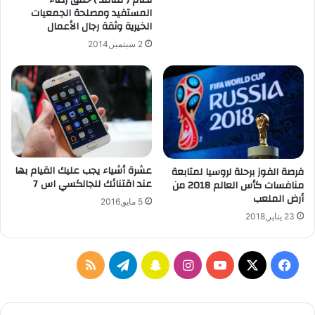
ل
t
المستفيد ومصلحة الجمعيات
ى
الخيرية وثقة رجال الأعمال
i
ت
m
2 سبتمبر,2014
و
a
ي
t
ت
e
ر
T
و
e
ا
a
ن
m
س
ل
عشرة أشياء يجب عليك القيام بها
فرصة الفوز برحلة لروسيا لمتابعة
ت
ل
عند اقتنائك للجالكسي اس 7
منافسات كأس العالم 2018 من
ق
أ
أرض الملعب
ر
ن
5 مايو,2016
ا
د
23 يناير,2018
م
ر
و
ي
ف
ا
س
ت
م
د
و
ي
X
Y
ن
ن
ي
ل
ا