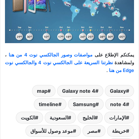
يمكنكم الإطلاع على
مواصفات وصور الجالكسي نوت 4 من هنا
،
ولمشاهدة
نظرتنا السريعة على الجالكسي نوت 4 والجالكسي نوت
Edge من هنا
.
map
Galaxy note 4
Galaxy
timeline
Samsung
note 4
الإمارات
الخليج
السعودية
الكويت
خريطة
مصر
موعد وصول للأسواق