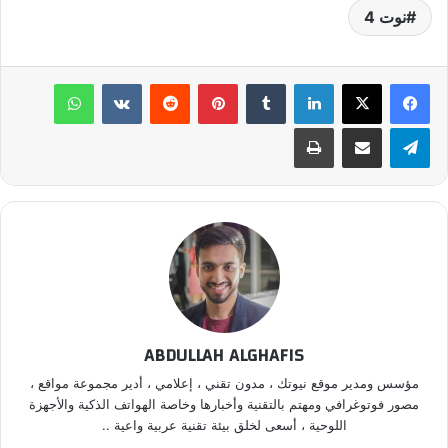
نوت 4
لينكدإن
‏Tumblr
بينتيريست
‏Reddit
‏VKontakte
واتساب
تيلقرام
مشاركة عبر البريد
طباعة
ABDULLAH ALGHAFIS
مؤسس ومدير موقع نيوتك ، مدون تقني ، إعلامي ، أدير مجموعة مواقع ،
مصور فوتوغرافي ومهتم بالتقنية وأخبارها وخاصة الهواتف الذكية والأجهزة
اللوحية ، أسعى لخلق بيئة تقنية عربية واعية ..