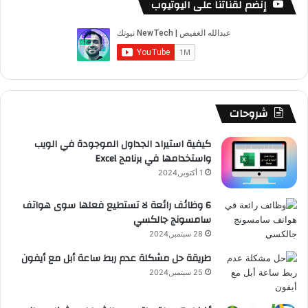
إنضم لقناتنا على اليوتيوب
ب
u
ت
ب
ق
ص
و
T
ق
ت
ر
ا
ك
u
ر
ش
ا
ل
b
ا
ا
م
م
شروحات
e
م
ت
و
كيفية استيراد الجداول الموجودة في الويب
واستخدامها في برنامج Excel
ق
1 أكتوبر,2024
ع
6 وظائف رائعة لا تستطيع فعلها سوى هواتف
سامسونج جالكسي
R
28 سبتمبر,2024
S
طريقة حل مشكلة عدم ربط ساعة أبل مع أيفون
25 سبتمبر,2024
S