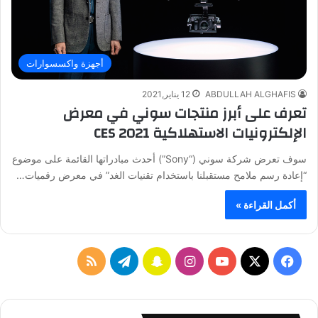
أجهزة واكسسوارات
ABDULLAH ALGHAFIS
12 يناير,2021
تعرف على أبرز منتجات سوني في معرض
الإلكترونيات الاستهلاكية CES 2021
سوف تعرض شركة سوني (“Sony”) أحدث مبادراتها القائمة على موضوع
“إعادة رسم ملامح مستقبلنا باستخدام تقنيات الغد” في معرض رقميات…
أكمل القراءة »
ف
ا
س
ت
م
ي
X
Y
ن
ن
ي
ل
س
o
س
ا
ل
خ