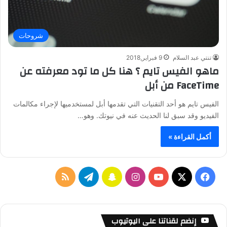
شروحات
تنتي عبد السلام
9 فبراير,2018
ماهو الفيس تايم ؟ هنا كل ما تود معرفته عن
FaceTime من أبل
الفيس تايم هو أحد التقنيات التي تقدمها أبل لمستخدميها لإجراء مكالمات
الفيديو وقد سبق لنا الحديث عنه في نيوتك. وهو…
أكمل القراءة »
ف
ا
س
ت
م
ي
X
Y
ن
ن
ي
ل
س
o
س
ا
ل
خ
إنضم لقناتنا على اليوتيوب