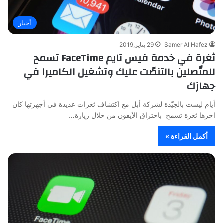
أخبار
Samer Al Hafez
29 يناير,2019
ثغرة في خدمة فيس تايم FaceTime تسمح
للمتّصلين بالتنصّت عليك وتشغيل الكاميرا في
جهازك
أيام ليست بالجيّدة لشركة أبل مع اكتشاف ثغرات عديدة في أجهزتها كان
آخرها ثغرة تسمح باختراق الأيفون من خلال زيارة…
أكمل القراءة »