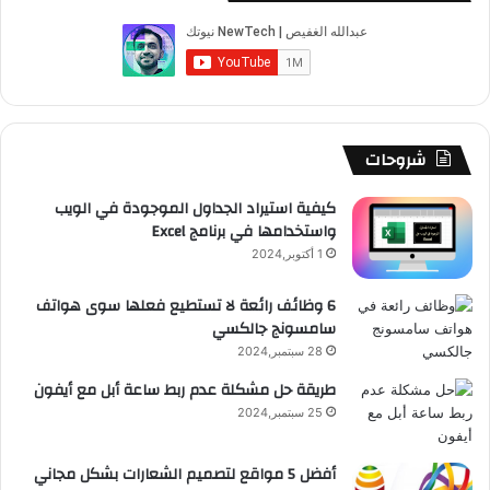
ب
u
ت
ب
ق
ص
و
T
ق
ت
ر
ا
ك
u
ر
ش
ا
ل
b
ا
ا
م
م
شروحات
e
م
ت
و
كيفية استيراد الجداول الموجودة في الويب
واستخدامها في برنامج Excel
ق
1 أكتوبر,2024
ع
6 وظائف رائعة لا تستطيع فعلها سوى هواتف
سامسونج جالكسي
R
28 سبتمبر,2024
S
طريقة حل مشكلة عدم ربط ساعة أبل مع أيفون
25 سبتمبر,2024
S
أفضل 5 مواقع لتصميم الشعارات بشكل مجاني