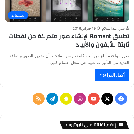
تطبيقات
تنتي عبد السلام
19 فبراير,2018
تطبيق Floment لإنشاء صور متحركة من لقطات
ثابتة للأيفون والأيباد
صورة واحدة أبلغ من ألف كلمة، ومن الملاحظ أن تحرير الصور وإضافة
العديد من التأثيرات عليها هي محل اهتمام كثير…
أكمل القراءة »
ف
ا
س
ت
م
ي
X
Y
ن
ن
ي
ل
س
o
س
ا
ل
خ
إنضم لقناتنا على اليوتيوب