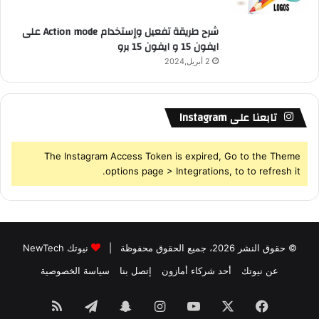
شرح طريقة تفعيل وإستخدام Action mode على
ايفون 15 و ايفون 15 برو
2 أبريل,2024
تابعنا على Instagram
The Instagram Access Token is expired, Go to the Theme
options page > Integrations, to to refresh it.
© حقوق النشر 2026، جميع الحقوق محفوظة |
نيوتك NewTech
عن نيوتك
أحد شركاء أمازون
إتصل بنا
سياسة الخصوصية
فيسبوك
‫X
‫YouTube
انستقرام
سناب
تيلقرام
ملخص