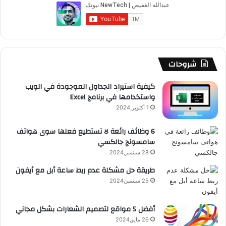
ب
u
ت
ب
ق
ص
و
T
ق
ت
ر
ا
ك
u
ر
ش
ا
ل
b
ا
ا
م
م
شروحات
e
م
ت
و
كيفية استيراد الجداول الموجودة في الويب
واستخدامها في برنامج Excel
ق
1 أكتوبر,2024
ع
6 وظائف رائعة لا تستطيع فعلها سوى هواتف
سامسونج جالكسي
R
28 سبتمبر,2024
S
طريقة حل مشكلة عدم ربط ساعة أبل مع أيفون
25 سبتمبر,2024
S
أفضل 5 مواقع لتصميم الشعارات بشكل مجاني
26 مايو,2024