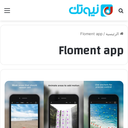
بحث عن
الق
الرئيسية
/
Floment app
Floment app