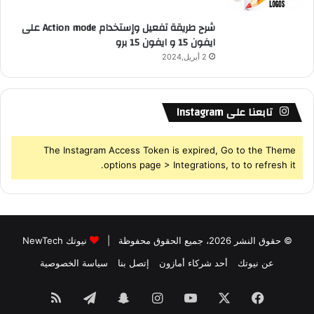
شرح طريقة تفعيل وإستخدام Action mode على
ايفون 15 و ايفون 15 برو
2 أبريل,2024
تابعنا على Instagram
The Instagram Access Token is expired, Go to the Theme
options page > Integrations, to to refresh it.
© حقوق النشر 2026، جميع الحقوق محفوظة |
نيوتك NewTech
عن نيوتك
أحد شركاء أمازون
إتصل بنا
سياسة الخصوصية
فيسبوك
‫X
‫YouTube
انستقرام
سناب
تيلقرام
ملخص