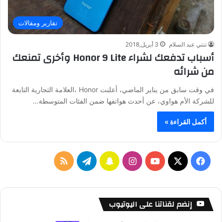
تقارير ومقالات
تنتي عبد السلام
3 أبريل,2018
أسباب تدفعك لشراء Honor 9 Lite وأخرى تمنعك
من شرائه
في وقت سابق من يناير الماضي، أعلنت Honor ،العلامة التجارية التابعة
للشركة الأم هواوي، عن أحدث هواتفها ضمن الفئات المتوسطة…
أكمل القراءة »
ف
ا
س
ت
م
ي
X
Y
ن
ن
ي
ل
س
o
س
ا
ل
خ
إنضم لقناتنا على اليوتيوب
ب
u
ت
ب
ق
ص