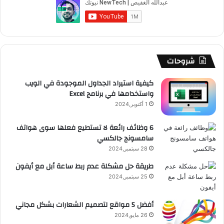
و
T
ق
ت
ر
ا
ك
u
ر
ش
ا
ل
b
ا
ا
م
م
شروحات
e
م
ت
و
كيفية استيراد الجداول الموجودة في الويب
واستخدامها في برنامج Excel
ق
1 أكتوبر,2024
ع
6 وظائف رائعة لا تستطيع فعلها سوى هواتف
سامسونج جالكسي
R
28 سبتمبر,2024
S
طريقة حل مشكلة عدم ربط ساعة أبل مع أيفون
25 سبتمبر,2024
S
أفضل 5 مواقع لتصميم الشعارات بشكل مجاني
26 مايو,2024