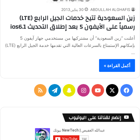
ABDULLAH ALGHAFIS
30 يناير,2013
زين السعودية تتيح خدمات الجيل الرابع (LTE)
رسمياً على الآيفون 5 بعد إطلاق التحديث ‎ ios6.1
أعلنت “زين السعودية” أن مشتركيها من مستخدمي جهاز آيفون 5
بإمكانهم الإستمتاع بالسرعات العالية التي تقدمها خدمة الجيل الرابع (LTE)
…
أكمل القراءة »
ف
ا
س
ت
م
ي
X
Y
ن
ن
ي
ل
س
o
س
ا
ل
خ
إنضم لقناتنا على اليوتيوب
ب
u
ت
ب
ق
ص