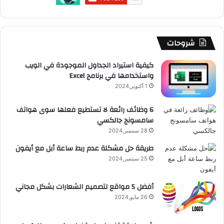
و
T
ق
ت
ر
ا
ك
u
ر
ش
ا
ل
b
ا
ا
م
م
شروحات
e
م
ت
و
كيفية استيراد الجداول الموجودة في الويب
واستخدامها في برنامج Excel
ق
1 أكتوبر,2024
ع
6 وظائف رائعة لا تستطيع فعلها سوى هواتف
سامسونج جالكسي
R
28 سبتمبر,2024
S
طريقة حل مشكلة عدم ربط ساعة أبل مع أيفون
25 سبتمبر,2024
S
أفضل 5 مواقع لتصميم الشعارات بشكل مجاني
26 مايو,2024