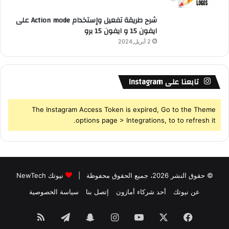
شرح طريقة تفعيل وإستخدام Action mode على
ايفون 15 و ايفون 15 برو
2 أبريل,2024
تابعنا على Instagram
The Instagram Access Token is expired, Go to the Theme
options page > Integrations, to to refresh it.
© حقوق النشر 2026، جميع الحقوق محفوظة |
نيوتك NewTech
عن نيوتك
أحد شركاء أمازون
إتصل بنا
سياسة الخصوصية
فيسبوك
‫X
‫YouTube
انستقرام
سناب
تيلقرام
ملخص