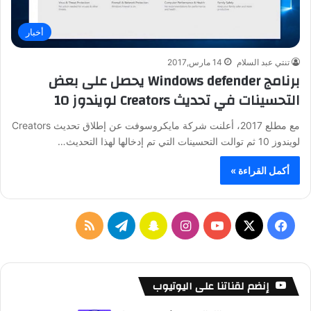
أخبار
تنتي عبد السلام
14 مارس,2017
برنامج Windows defender يحصل على بعض
التحسينات في تحديث Creators لويندوز 10
مع مطلع 2017، أعلنت شركة مايكروسوفت عن إطلاق تحديث Creators
لويندوز 10 ثم توالت التحسينات التي تم إدخالها لهذا التحديث…
أكمل القراءة »
ف
ا
س
ت
م
ي
X
Y
ن
ن
ي
ل
س
o
س
ا
ل
خ
إنضم لقناتنا على اليوتيوب
ب
u
ت
ب
ق
ص