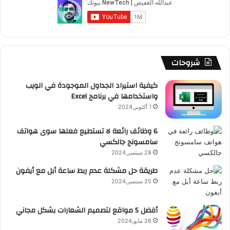
و
T
ق
ت
ر
ا
ك
u
ر
ش
ا
ل
b
ا
ا
م
م
شروحات
e
م
ت
و
كيفية استيراد الجداول الموجودة في الويب
واستخدامها في برنامج Excel
ق
1 أكتوبر,2024
ع
6 وظائف رائعة لا تستطيع فعلها سوى هواتف
سامسونج جالكسي
R
28 سبتمبر,2024
S
طريقة حل مشكلة عدم ربط ساعة أبل مع أيفون
25 سبتمبر,2024
S
أفضل 5 مواقع لتصميم الشعارات بشكل مجاني
26 مايو,2024