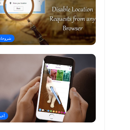
شروحا
أخبا