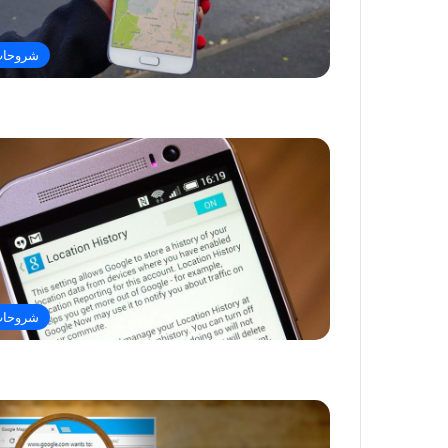
شروحا
شروحا