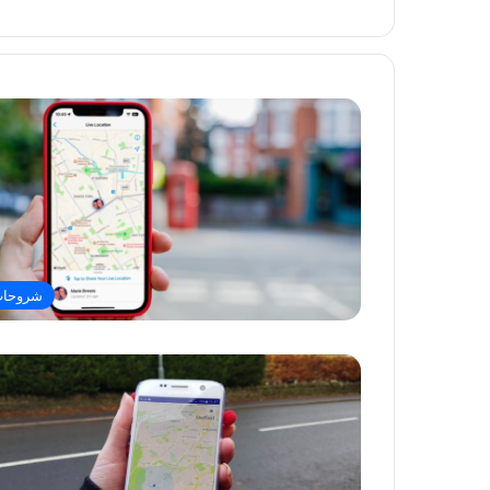
شروحا