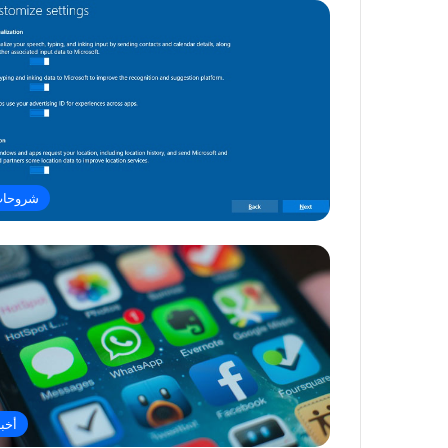
شروحا
أخبا