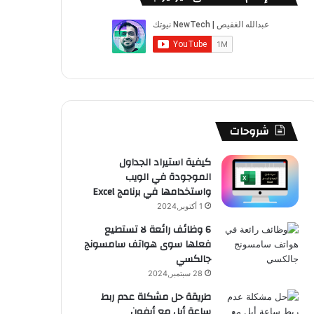
ب
u
ت
ب
ق
ص
و
T
ق
ت
ر
ا
ك
u
ر
ش
ا
ل
b
ا
ا
م
م
e
م
ت
و
شروحات
ق
كيفية استيراد الجداول
الموجودة في الويب
ع
واستخدامها في برنامج Excel
R
1 أكتوبر,2024
6 وظائف رائعة لا تستطيع
S
فعلها سوى هواتف سامسونج
جالكسي
S
28 سبتمبر,2024
طريقة حل مشكلة عدم ربط
ساعة أبل مع أيفون