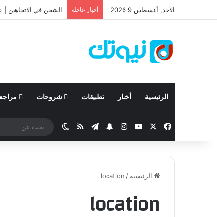
الأحد, أغسطس 9 2026
أخبار عاجلة
الشحن في الاتجاهين | ع
الرئيسية
أخبار
تطبيقات
شروحات
مراجع
‫X
فيسبوك
‫YouTube
انستقرام
تيلقرام
سناب تشات
ملخص الموقع RSS
الوضع المظلم
الرئيسية
/
location
location