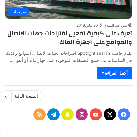
شروحات
تنتي عبد السلام
20 يناير,2018
تعرف على كيفية تفعيل اقتراحات جهات الاتصال
والمواقع على أجهزة الماك
تقدم خاصية Spotlight search اقتراحات لجهات الاتصال، المواقع وكذلك
في المناسبات في جميع التطبيقات الموجودة على جهاز ماك أو أيفون…
أكمل القراءة »
الصفحة التالية
ف
ا
س
ت
م
ي
X
Y
ن
ن
ي
ل