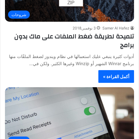
شروحات
Samer Al Hafez
3 نوفمبر,2018
تلميحة لطريقة ضغط الملفات على ماك بدون
برامج
أدوات كثيرة ينبغي عليك استعمالها في نظام ويندوز لضغط الملفّات منها
برنامج Winrar الشهير أو Winzip وغيرها الكثير. ولكن في…
أكمل القراءة »