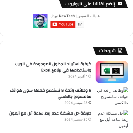
س
o
س
ا
ل
خ
إنضم لقناتنا على اليوتيوب
ب
u
ت
ب
ق
ص
و
T
ق
ت
ر
ا
ك
u
ر
ش
ا
ل
b
ا
ا
م
م
شروحات
e
م
ت
و
كيفية استيراد الجداول الموجودة في الويب
واستخدامها في برنامج Excel
ق
1 أكتوبر,2024
ع
6 وظائف رائعة لا تستطيع فعلها سوى هواتف
سامسونج جالكسي
R
28 سبتمبر,2024
S
طريقة حل مشكلة عدم ربط ساعة أبل مع أيفون
25 سبتمبر,2024
S