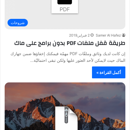
شروحات
Samer Al Hafez
2 فبراير,2019
طريقة قفل ملفات PDF بدون برامج على ماك
إن كانت لديك وثائق وملفّات PDF مهمّة فيمكنك إخفاؤها ضمن جهازك
الماك حيث لايمكن لأحد العثور عليها ولكن تبقى احتماليّة…
أكمل القراءة »