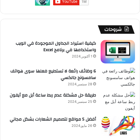
و
T
ق
ت
ر
ا
ك
u
ر
ش
ا
ل
b
ا
ا
م
م
شروحات
e
م
ت
و
كيفية استيراد الجداول الموجودة في الويب
واستخدامها في برنامج Excel
ق
1 أكتوبر,2024
ع
6 وظائف رائعة لا تستطيع فعلها سوى هواتف
سامسونج جالكسي
R
28 سبتمبر,2024
S
طريقة حل مشكلة عدم ربط ساعة أبل مع أيفون
25 سبتمبر,2024
S
أفضل 5 مواقع لتصميم الشعارات بشكل مجاني
26 مايو,2024