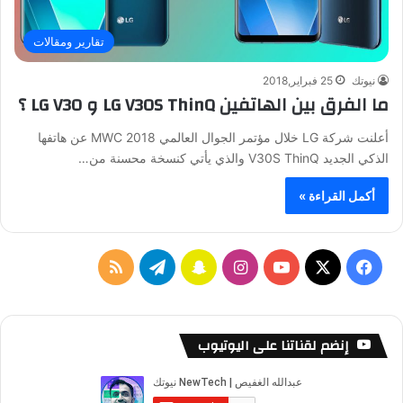
تقارير ومقالات
نيوتك
25 فبراير,2018
ما الفرق بين الهاتفين LG V30S ThinQ و LG V30 ؟
أعلنت شركة LG خلال مؤتمر الجوال العالمي MWC 2018 عن هاتفها
الذكي الجديد V30S ThinQ والذي يأتي كنسخة محسنة من…
أكمل القراءة »
ف
ا
س
ت
م
ي
X
Y
ن
ن
ي
ل
س
o
س
ا
ل
خ
إنضم لقناتنا على اليوتيوب
ب
u
ت
ب
ق
ص