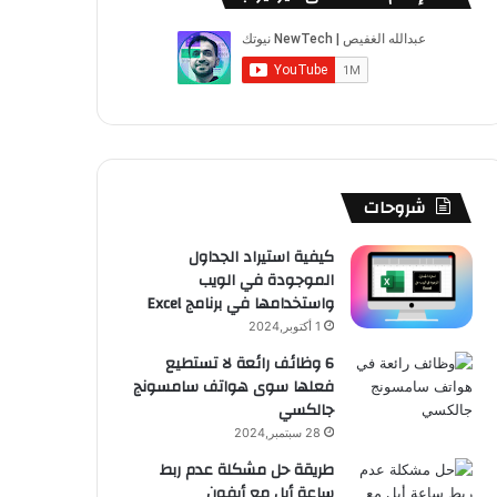
ب
u
ت
ب
ق
ص
و
T
ق
ت
ر
ا
ك
u
ر
ش
ا
ل
b
ا
ا
م
م
e
م
ت
و
شروحات
ق
كيفية استيراد الجداول
الموجودة في الويب
ع
واستخدامها في برنامج Excel
R
1 أكتوبر,2024
6 وظائف رائعة لا تستطيع
S
فعلها سوى هواتف سامسونج
جالكسي
S
28 سبتمبر,2024
طريقة حل مشكلة عدم ربط
ساعة أبل مع أيفون