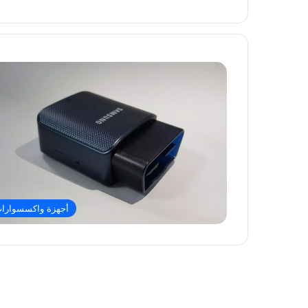
أجهزة واكسسوارا