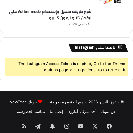
شرح طريقة تفعيل وإستخدام Action mode على
ايفون 15 و ايفون 15 برو
2 أبريل,2024
تابعنا على Instagram
The Instagram Access Token is expired, Go to the Theme
options page > Integrations, to to refresh it.
© حقوق النشر 2026، جميع الحقوق محفوظة |
نيوتك NewTech
عن نيوتك
أحد شركاء أمازون
إتصل بنا
سياسة الخصوصية
فيسبوك
‫X
‫YouTube
انستقرام
سناب
تيلقرام
ملخص