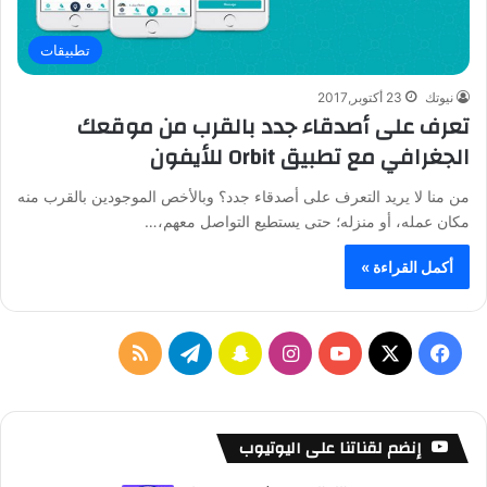
تطبيقات
نيوتك
23 أكتوبر,2017
تعرف على أصدقاء جدد بالقرب من موقعك
الجغرافي مع تطبيق Orbit للأيفون
من منا لا يريد التعرف على أصدقاء جدد؟ وبالأخص الموجودين بالقرب منه
مكان عمله، أو منزله؛ حتى يستطيع التواصل معهم،…
أكمل القراءة »
ف
ا
س
ت
م
ي
X
Y
ن
ن
ي
ل
س
o
س
ا
ل
خ
إنضم لقناتنا على اليوتيوب
ب
u
ت
ب
ق
ص