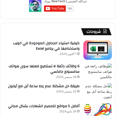
و
T
ق
ت
ر
ا
ك
u
ر
ش
ا
ل
b
ا
ا
م
م
شروحات
e
م
ت
و
كيفية استيراد الجداول الموجودة في الويب
واستخدامها في برنامج Excel
ق
1 أكتوبر,2024
ع
6 وظائف رائعة لا تستطيع فعلها سوى هواتف
سامسونج جالكسي
R
28 سبتمبر,2024
S
طريقة حل مشكلة عدم ربط ساعة أبل مع أيفون
25 سبتمبر,2024
S
أفضل 5 مواقع لتصميم الشعارات بشكل مجاني
26 مايو,2024