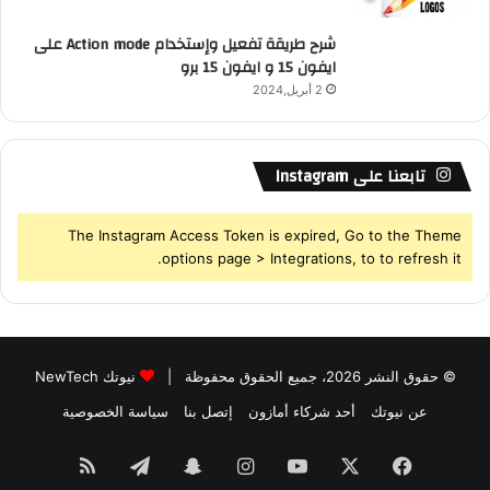
شرح طريقة تفعيل وإستخدام Action mode على
ايفون 15 و ايفون 15 برو
2 أبريل,2024
تابعنا على Instagram
The Instagram Access Token is expired, Go to the Theme
options page > Integrations, to to refresh it.
© حقوق النشر 2026، جميع الحقوق محفوظة |
نيوتك NewTech
عن نيوتك
أحد شركاء أمازون
إتصل بنا
سياسة الخصوصية
فيسبوك
‫X
‫YouTube
انستقرام
سناب
تيلقرام
ملخص