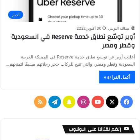
أخبار
عبدالله الثويني
30 أكتوبر,2022
أوبر توسّع نطاق خدمة Reserve في السعودية
وقطر ومصر
أعلنت أوبر عن توسيع نطاق خدمة Reserve في المملكة العربية
السعودية وقطر ومصر، والتي تتيح للركاب حجز رحلاتهم مسبقًا لتمنحهم…
أكمل القراءة »
ف
ا
س
ت
م
ي
X
Y
ن
ن
ي
ل
س
o
س
ا
ل
خ
إنضم لقناتنا على اليوتيوب
ب
u
ت
ب
ق
ص