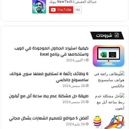
و
T
ق
ت
ر
ا
ك
u
ر
ش
ا
ل
b
ا
ا
م
م
شروحات
e
م
ت
و
كيفية استيراد الجداول الموجودة في الويب
واستخدامها في برنامج Excel
ق
1 أكتوبر,2024
ع
6 وظائف رائعة لا تستطيع فعلها سوى هواتف
سامسونج جالكسي
R
28 سبتمبر,2024
S
طريقة حل مشكلة عدم ربط ساعة أبل مع أيفون
25 سبتمبر,2024
S
أفضل 5 مواقع لتصميم الشعارات بشكل مجاني
26 مايو,2024