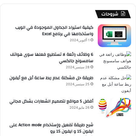
ك
u
ر
ش
ا
ل
b
ا
ا
م
م
شروحات
e
م
ت
و
كيفية استيراد الجداول الموجودة في الويب
واستخدامها في برنامج Excel
ق
1 أكتوبر,2024
ع
6 وظائف رائعة لا تستطيع فعلها سوى هواتف
سامسونج جالكسي
R
28 سبتمبر,2024
S
طريقة حل مشكلة عدم ربط ساعة أبل مع أيفون
25 سبتمبر,2024
S
أفضل 5 مواقع لتصميم الشعارات بشكل مجاني
26 مايو,2024
شرح طريقة تفعيل وإستخدام Action mode على
ايفون 15 و ايفون 15 برو