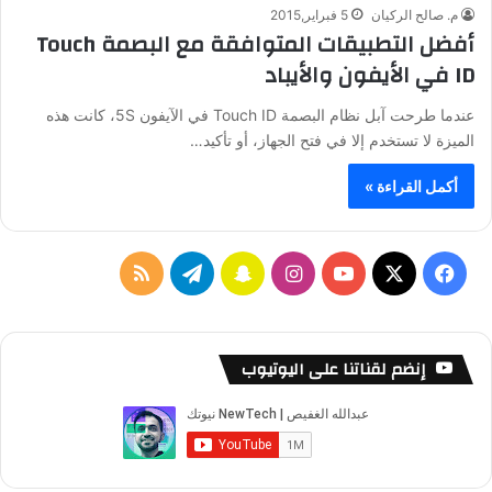
م. صالح الركيان
5 فبراير,2015
أفضل التطبيقات المتوافقة مع البصمة Touch
ID في الأيفون والأيباد
عندما طرحت آبل نظام البصمة Touch ID في الآيفون 5S، كانت هذه
الميزة لا تستخدم إلا في فتح الجهاز، أو تأكيد…
أكمل القراءة »
ف
ا
س
ت
م
ي
X
Y
ن
ن
ي
ل
س
o
س
ا
ل
خ
إنضم لقناتنا على اليوتيوب
ب
u
ت
ب
ق
ص
و
T
ق
ت
ر
ا