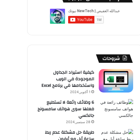
ب
u
ت
ب
ق
ص
و
T
ق
ت
ر
ا
ك
u
ر
ش
ا
ل
b
ا
ا
م
م
e
م
ت
و
شروحات
ق
كيفية استيراد الجداول
الموجودة في الويب
ع
واستخدامها في برنامج Excel
R
1 أكتوبر,2024
6 وظائف رائعة لا تستطيع
S
فعلها سوى هواتف سامسونج
جالكسي
S
28 سبتمبر,2024
طريقة حل مشكلة عدم ربط
ساعة أبل مع أيفون