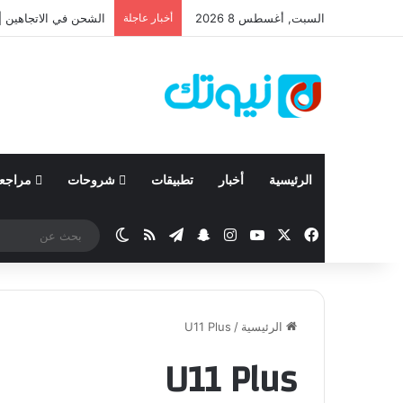
السبت, أغسطس 8 2026
أخبار عاجلة
الشحن في الاتجاهين | 
الرئيسية
أخبار
تطبيقات
شروحات
مراجع
‫X
فيسبوك
‫YouTube
انستقرام
تيلقرام
سناب تشات
ملخص الموقع RSS
الوضع المظلم
الرئيسية
/
U11 Plus
U11 Plus