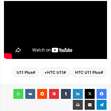
U11 Plus
HTC U11+
HTC U11 Plus
لينكدإن
‏Tumblr
بينتيريست
‏Reddit
‏VKontakte
واتساب
تيلقرام
مشاركة عبر البريد
طباعة