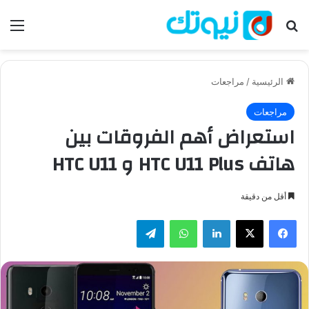
بحث عن
الق
الرئيسية
/
مراجعات
مراجعات
استعراض أهم الفروقات بين
هاتف HTC U11 Plus و HTC U11
أقل من دقيقة
فيسبوك
‫X
لينكدإن
واتساب
تيلقرام