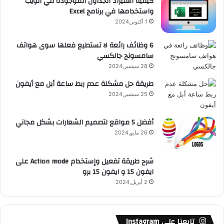
كيفية استيراد الجداول الموجودة في الويب
واستخدامها في برنامج Excel
ق
1 أكتوبر,2024
ع
6 وظائف رائعة لا تستطيع فعلها سوى هواتف
سامسونج جالكسي
R
28 سبتمبر,2024
S
طريقة حل مشكلة عدم ربط ساعة أبل مع أيفون
25 سبتمبر,2024
S
أفضل 5 مواقع لتصميم الشعارات بشكل مجاني
26 مايو,2024
شرح طريقة تفعيل وإستخدام Action mode على
ايفون 15 و ايفون 15 برو
2 أبريل,2024
تابعنا على Instagram