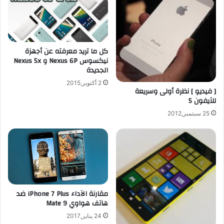
ا
.
ل
ق
ك
ا
م
ب
ب
ل
كل ما تريد معرفته عن أجهزة
ي
ة
نيكسوس Nexus 6P و Nexus 5x
و
ل
الجديدة
ت
ل
2 أكتوبر,2015
ر
ط
[ فيديو ] نظرة أولى وسريعة
و
ي
للآيفون 5
ا
و
25 سبتمبر,2012
ل
ك
ه
أ
و
ن
ا
ه
ت
ا
ف
ب
ا
و
مقارنة الآداء iPhone 7 Plus ضد
ل
س
هاتف هواوي Mate 9
ذ
ت
ك
ر
24 يناير,2017
ي