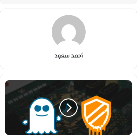
أحمد سعود
ا
ل
ك
ش
ف
ع
ن
ث
غ