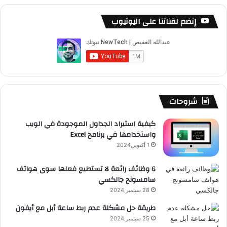
س
o
س
ا
ل
خ
إنضم لقناتنا على اليوتيوب
ب
u
ت
ب
ق
ص
و
T
ق
ت
ر
ا
ك
u
ر
ش
ا
ل
b
ا
ا
م
م
شروحات
e
م
ت
و
كيفية استيراد الجداول الموجودة في الويب
واستخدامها في برنامج Excel
ق
1 أكتوبر,2024
ع
6 وظائف رائعة لا تستطيع فعلها سوى هواتف
سامسونج جالكسي
R
28 سبتمبر,2024
S
طريقة حل مشكلة عدم ربط ساعة أبل مع أيفون
25 سبتمبر,2024
S