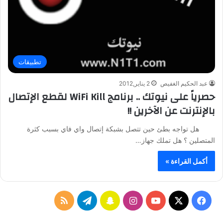
تطبيقات
عبد الحكيم الغفيص
2 يناير,2012
حصرياً على نيوتك .. برنامج WiFi Kill لقطع الإتصال
بالإنترنت عن الآخرين !!
هل تواجه بطئ حين تتصل بشبكة إتصال واي فاي بسبب كثرة
المتصلين ؟ هل تملك جهاز…
أكمل القراءة »
ف
ا
س
ت
م
ي
X
Y
ن
ن
ي
ل