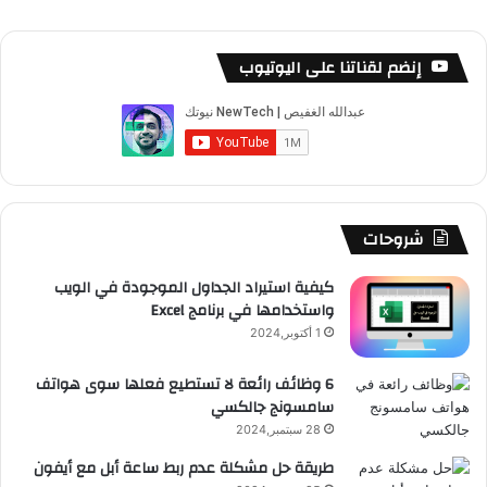
ل
ي
X
Y
ن
ن
ي
ل
أ
ي
س
o
س
ا
ل
خ
إنضم لقناتنا على اليوتيوب
ف
ب
u
ت
ب
ق
ص
و
ن
و
T
ق
ت
ر
ا
ك
u
ر
ش
ا
ل
b
ا
ا
م
م
شروحات
e
م
ت
و
كيفية استيراد الجداول الموجودة في الويب
واستخدامها في برنامج Excel
ق
1 أكتوبر,2024
ع
6 وظائف رائعة لا تستطيع فعلها سوى هواتف
سامسونج جالكسي
R
28 سبتمبر,2024
S
طريقة حل مشكلة عدم ربط ساعة أبل مع أيفون