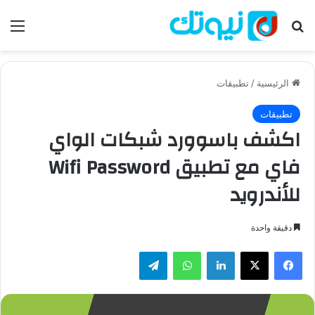
بحث عن
الق
الرئيسية
/
تطبيقات
تطبيقات
اكشف باسوورد شبكات الواي
فاي مع تطبيق Wifi Password
للأندرويد
دقيقة واحدة
فيسبوك
‫X
لينكدإن
واتساب
تيلقرام