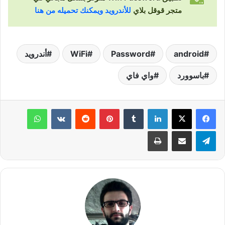
متجر قوقل بلاي
للأندرويد ويمكنك تحميله من هنا
android
Password
WiFi
أندرويد
باسوورد
واي فاي
لينكدإن
‏Tumblr
بينتيريست
‏Reddit
‏VKontakte
واتساب
تيلقرام
مشاركة عبر البريد
طباعة