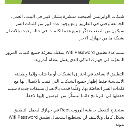
شبكات الوايرليس أصبحت منتشرة بشكل كبير في البيت، العمل،
الجامعة وحتى في الطريق ومع وجود عدد كبير من كلمات السر
سيكون من الصعب تذكّر جميع هذه الكلمات في حالة رغبت بالاتصال
بشبكة ما من جهازك الآخر.
بمساعدة تطبيق Wifi Password يمكنك معرفة جميع كلمات المرور
المخزّنة في جهازك الذكي الذي يعمل بنظام أندرويد.
التطبيق لا يساعد في اختراق الشبكات أو ما شابه وإنّما وظيفته
الأساسية فقط إظهار جميع الشبكات التي قمت بالاتصال بها مع
كلمات السر الخاصّة بها، وكلّما قمت بالاتصال بشبكات جديدة سيتم
حفظها في البرنامج دائما لتتمكّن من الوصول إليها لاحقاً.
ستحتاج لتفعيل خاصّية الرروت Root في جهازك ليعمل التطبيق
بشكل كامل وللأسف لن تستطيع استعمال تطبيق Wifi Password
بدونه.