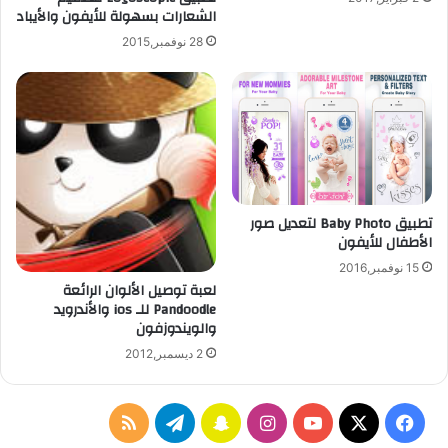
الشعارات بسهولة للأيفون والأيباد
ل
J
أ
u
28 نوفمبر,2015
ن
m
د
p
ر
G
و
u
ي
n
د
ع
و
ل
ا
ى
تطبيق Baby Photo لتعديل صور
ل
ا
الأطفال للأيفون
أ
ل
ي
أ
15 نوفمبر,2016
لعبة توصيل الألوان الرائعة
ف
ن
Pandoodle للـ ios والأندرويد
و
د
والويندوزفون
ن
ر
و
2 ديسمبر,2012
ي
د
و
ف
ا
س
ت
م
ا