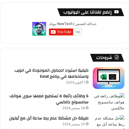
س
o
س
ا
ل
خ
إنضم لقناتنا على اليوتيوب
ب
u
ت
ب
ق
ص
و
T
ق
ت
ر
ا
ك
u
ر
ش
ا
ل
b
ا
ا
م
م
شروحات
e
م
ت
و
كيفية استيراد الجداول الموجودة في الويب
واستخدامها في برنامج Excel
ق
1 أكتوبر,2024
ع
6 وظائف رائعة لا تستطيع فعلها سوى هواتف
سامسونج جالكسي
R
28 سبتمبر,2024
S
طريقة حل مشكلة عدم ربط ساعة أبل مع أيفون
25 سبتمبر,2024
S