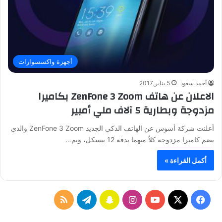
أجهزة واكسسوارات
أحمد سعود
5 يناير,2017
الاعلان عن هاتف ZenFone 3 Zoom بكاميرا
مزدوجة وبطارية 5 آلاف ملي أمبير
أعلنت شركة أسوس عن الهاتف الذكي الجديد ZenFone 3 Zoom والذي
يضم كاميرا مزدوجة كلاً منهما بدقة 12 بيسكل، وتم…
أكمل القراءة »
ف
ا
س
ت
م
ي
X
Y
ن
ن
ي
ل