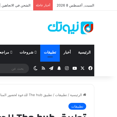
السبت, أغسطس 8 2026
أخبار عاجلة
نيسان تعلن نتائجها المالية للربع ال
الرئيسية
أخبار
تطبيقات
شروحات
مراجع
‫X
فيسبوك
‫YouTube
انستقرام
تيلقرام
سناب تشات
ملخص الموقع RSS
الوضع المظلم
الرئيسية
/
تطبيقات
/
تطبيق The hub للدعوة لحضور المناسبات للأيفون
تطبيقات