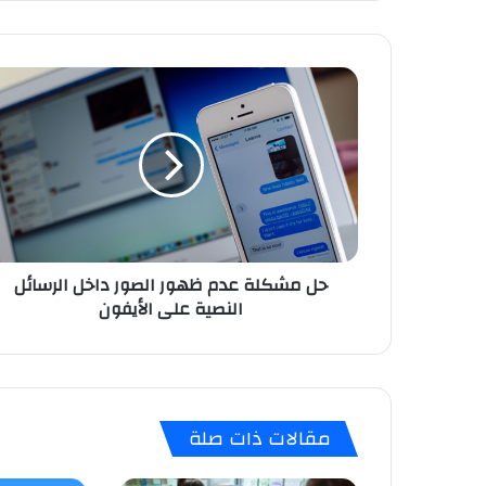
ح
ل
م
ش
ك
ل
ة
ع
د
حل مشكلة عدم ظهور الصور داخل الرسائل
م
النصية على الأيفون
ظ
ه
و
ر
ا
ل
مقالات ذات صلة
ص
و