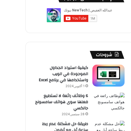
ب
u
ت
ب
ق
ص
و
T
ق
ت
ر
ا
ك
u
ر
ش
ا
ل
b
ا
ا
م
م
e
م
ت
و
شروحات
ق
كيفية استيراد الجداول
الموجودة في الويب
ع
واستخدامها في برنامج Excel
R
1 أكتوبر,2024
6 وظائف رائعة لا تستطيع
S
فعلها سوى هواتف سامسونج
جالكسي
S
28 سبتمبر,2024
طريقة حل مشكلة عدم ربط
ساعة أبل مع أيفون