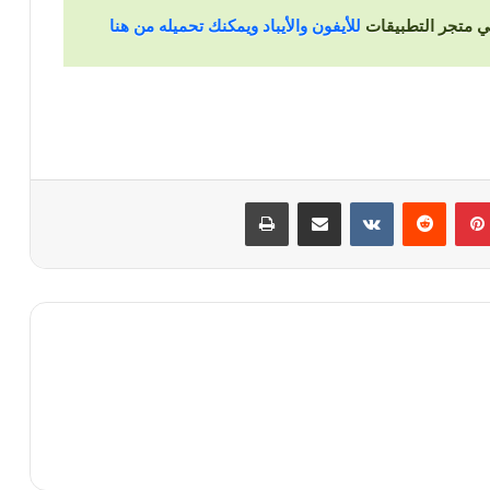
للأيفون والأيباد ويمكنك تحميله من هنا
بينتيريست
‏Reddit
‏VKontakte
مشاركة عبر البريد
طباعة