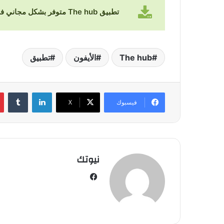
تطبيق The hub متوفر بشكل مجاني في متجر التطبيقات
The hub
الأيفون
تطبيق
لينكدإن
‏Tumblr
فيسبوك
‫X
نيوتك
في
سب
وك