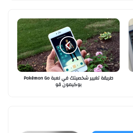
ط
ر
ي
ق
ة
ت
غ
ي
ي
طريقة تغيير شخصيتك في لعبة Pokémon Go
ر
بوكيمون قو
ش
خ
ص
ي
ت
ك
ف
ي