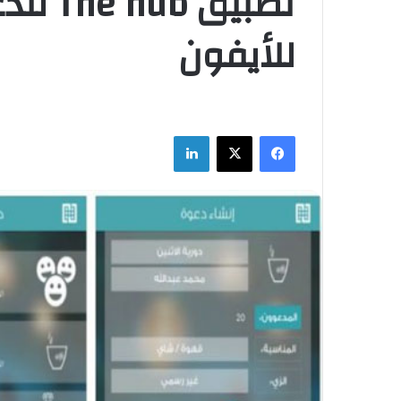
تطبيق 
للأيفون
فيسبوك
‫X
لينكدإن