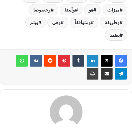
ميزات
هو
وأيضا
وخصوصا
وطريقة
ومتوافقاً
وهي
ويتم
يعتمد
لينكدإن
‏Tumblr
بينتيريست
‏Reddit
‏VKontakte
واتساب
تيلقرام
مشاركة عبر البريد
طباعة