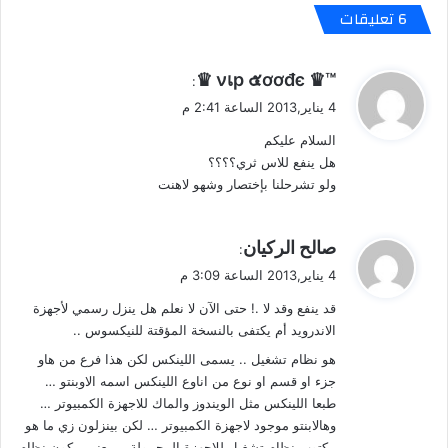
‫6 تعليقات
ي
™♛ νเp ๕ơơđє ♛
:
ق
4 يناير,2013 الساعة 2:41 م
و
السلام عليكم
ل
هل ينفع للاس ثري؟؟؟؟
ولو تشرحلنا بإختصار وشهو لاهنت
ي
صالح الركيان
:
ق
4 يناير,2013 الساعة 3:09 م
و
قد ينفع وقد لا .! حتى الآن لا نعلم هل ينزل رسمي لأجهزة
ل
الاندرويد أم يكتفى بالنسخة المؤقتة للنيكسوس ..
هو نظام تشغيل .. يسمى اللينكس لكن هذا فرع من هاو
جزء او قسم او نوع من اناوع اللينكس اسمه الاوبنتو …
طبعا اللينكس مثل الويندوز والماك للاجهزة الكمبيوتر …
وهالابنتو موجود لاجهزة الكمبيوتر … لكن بينزلون زي ما هو
مكتوب نظام تشغيل للاجهزة المحمولة … يعني بيكون نظام