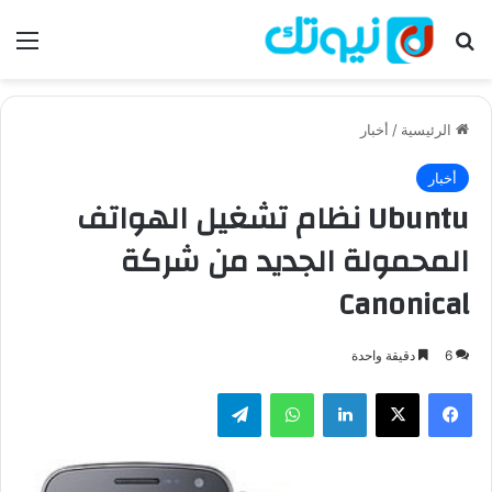
بحث عن
الق
الرئيسية
/
أخبار
أخبار
Ubuntu نظام تشغيل الهواتف
المحمولة الجديد من شركة
Canonical
6
دقيقة واحدة
فيسبوك
‫X
لينكدإن
واتساب
تيلقرام