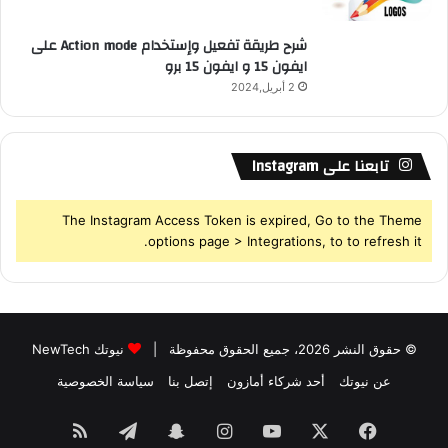
شرح طريقة تفعيل وإستخدام Action mode على
ايفون 15 و ايفون 15 برو
2 أبريل,2024
تابعنا على Instagram
The Instagram Access Token is expired, Go to the Theme
options page > Integrations, to to refresh it.
© حقوق النشر 2026، جميع الحقوق محفوظة |
نيوتك NewTech
عن نيوتك
أحد شركاء أمازون
إتصل بنا
سياسة الخصوصية
فيسبوك
‫X
‫YouTube
انستقرام
سناب
تيلقرام
ملخص