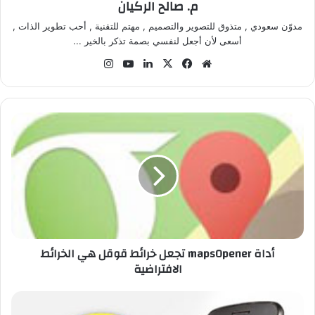
م. صالح الركيان
مدوّن سعودي , متذوق للتصوير والتصميم , مهتم للتقنية , أحب تطوير الذات ,
أسعى لأن أجعل لنفسي بصمة تذكر بالخير ...
موق
في
‫X
لينك
‫Yo
انس
ع
سب
دإن
uT
تقر
الوي
وك
ub
ام
ب
e
أ
د
ا
ة
m
a
p
s
O
أداة mapsOpener تجعل خرائط قوقل هي الخرائط
p
الافتراضية
e
n
e
ت
r
ح