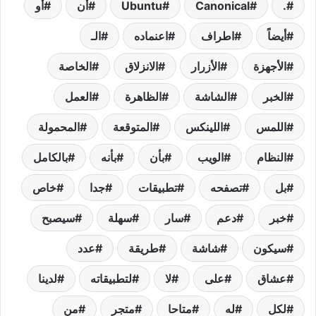
.
Canonical
Ubuntu
أن
أو
أيضاً
اطراف
اعنماده
الـ
الأجهزة
الأزرار
الانزلاق
الخاصة
الخبر
الشاشة
الظاهرة
العمل
اللمس
اللينكس
المتوقعة
المحمولة
النظام
الويب
بأن
بأنه
بالكامل
بل
تصفحه
تطبيقات
جدا
خاص
خبر
دعم
سار
سهلة
سيصبح
سيكون
شاشة
طريقة
عدد
عشاق
على
لا
لتطبيقاته
لدينا
لكل
له
متاحا
متجر
من