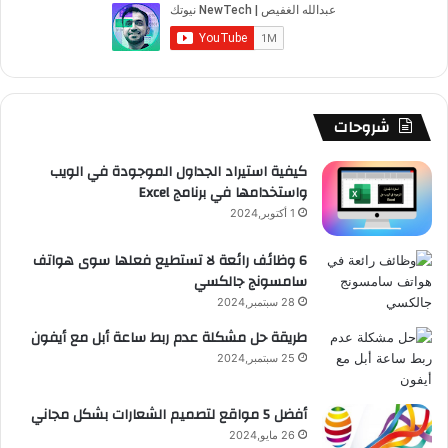
ب
u
ت
ب
ق
ص
و
T
ق
ت
ر
ا
ك
u
ر
ش
ا
ل
b
ا
ا
م
م
شروحات
e
م
ت
و
كيفية استيراد الجداول الموجودة في الويب
واستخدامها في برنامج Excel
ق
1 أكتوبر,2024
ع
6 وظائف رائعة لا تستطيع فعلها سوى هواتف
سامسونج جالكسي
R
28 سبتمبر,2024
S
طريقة حل مشكلة عدم ربط ساعة أبل مع أيفون
25 سبتمبر,2024
S
أفضل 5 مواقع لتصميم الشعارات بشكل مجاني
26 مايو,2024