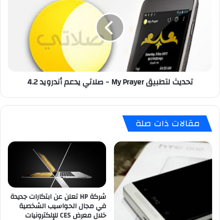
ت
د
ج
ي
ع
ث
ل
ل
خ
ت
ر
ط
ا
ب
تحديث لتطبيق My Prayer - صلاتي يدعم أندرويد 4.2
ئ
ي
ط
ق
ق
M
و
y
مقالات ذات صلة
ق
P
ل
r
ه
a
ي
y
ا
e
ل
r
خ
-
ر
شركة HP تعلن عن ابتكارات جديدة
ص
في مجال الحواسيب الشخصية
ا
ل
خلال معرض CES للإلكترونيات
ئ
ا