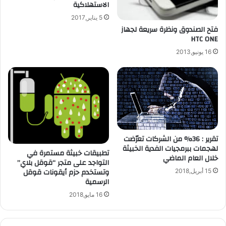
الاستهلاكية
ط
ت
ا
ي
5 يناير,2017
ل
ي
فتح الصندوق ونظرة سريعة لجهاز
ا
HTC ONE
د
ف
ع
16 يونيو,2013
ت
م
ر
أ
ا
ن
ض
د
ي
ر
ة
و
ي
د
تقرير : 36% من الشركات تعرّضت
4
لهجمات ببرمجيات الفدية الخبيثة
تطبيقات خبيثة مستمرة في
.
خلال العام الماضي
التواجد على متجر “قوقل بلاي”
2
وتستخدم حزم أيقونات قوقل
15 أبريل,2018
الرسمية
16 مايو,2018