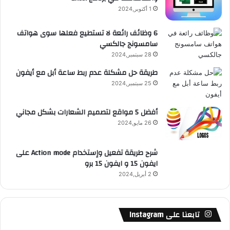
ق
1 أكتوبر,2024
ع
6 وظائف رائعة لا تستطيع فعلها سوى هواتف
سامسونج جالكسي
R
28 سبتمبر,2024
S
طريقة حل مشكلة عدم ربط ساعة أبل مع أيفون
25 سبتمبر,2024
S
أفضل 5 مواقع لتصميم الشعارات بشكل مجاني
26 مايو,2024
شرح طريقة تفعيل وإستخدام Action mode على
ايفون 15 و ايفون 15 برو
2 أبريل,2024
تابعنا على Instagram