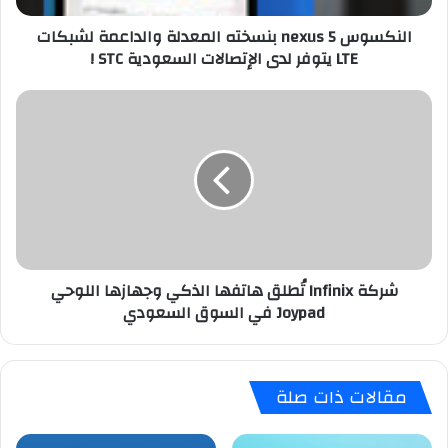
n
النكسوس 5 nexus بنسخته المعدلة والداعمة لشبكات
e
LTE يتوفر لدى الإتصالات السعودية STC !
x
u
s
ش
ب
ر
ن
ك
س
ة
خ
I
ت
n
ه
f
ا
i
ل
n
شركة Infinix تُطلق هاتفها الذكي وجهازها اللوحي
م
i
Joypad في السوق السعودي
ع
x
د
تُ
ل
ط
ة
ل
مقالات ذات صلة
و
ق
ا
ه
ل
ا