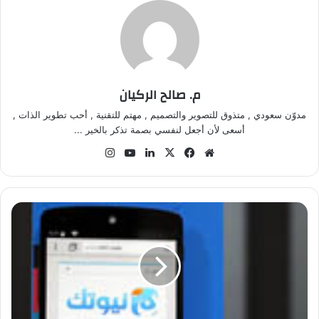
م. صالح الركيان
مدوّن سعودي , متذوق للتصوير والتصميم , مهتم للتقنية , أحب تطوير الذات ,
أسعى لأن أجعل لنفسي بصمة تذكر بالخير ...
موق
في
‫X
لينك
‫Yo
انس
ع
سب
دإن
uT
تقر
الوي
وك
ub
ام
ب
e
ا
ل
ن
ك
س
و
س
5