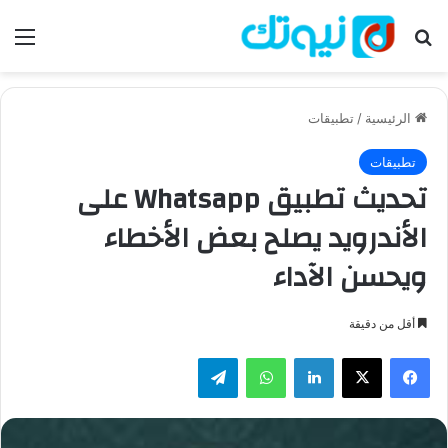
بحث عن
الق
الرئيسية
/
تطبيقات
تطبيقات
تحديث تطبيق Whatsapp على
الأندرويد يصلح بعض الأخطاء
ويحسن الآداء
أقل من دقيقة
فيسبوك
‫X
لينكدإن
واتساب
تيلقرام