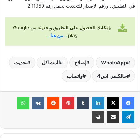
في التطبيق . ورقم الإصدار للتحديث يحمل رقم 2.11.150
بإمكانك الحصول على التطبيق وتحديثه من Google
play
.. من هنا ..
WhatsApp
إصلاح
المشاكل
تحديث
جالكسي اس4
واتساب
لينكدإن
‏Tumblr
بينتيريست
‏Reddit
‏VKontakte
واتساب
تيلقرام
مشاركة عبر البريد
طباعة