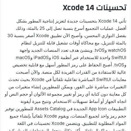
تحسينات Xcode 14
تأتي Xcode 14 بتحسينات جديدة لتعزيز إنتاجية المطور بشكل
أفضل. عمليات التجميع أسرع بنسبة تصل إلى 25 بالمئة، وذلك
بفضل التوازي المحسن، وأصبح الآن تطبيق Xcode أصغر بنسبة 30
بالمئة للتنزيل، مع محاكاة أوقات تشغيل قابلة للتنزيل لنظام
watchOS وtvOS. وينشئ هدف تعدد المنصات الجديد واجهة
SwiftUI واحدة للاستخدام عبر أنظمة iOS وiPadOS وmacOS
وtvOS. أصبح الحفاظ على رمز المطور أسهل مع قابلية تخصيص
عالية للاستفادة من القدرات الفريدة لكل منصة. والآن أصبحت
معاينات SwiftUI المباشرة تفاعلية تلقائياً في Xcode بحيث تحدث
التغييرات مباشرة على الفور، ويمكن للمطورين إنشاء متغيرات من
كل معاينة دون كتابة أي رمز أو تغيير مجموعة الألوان أو حجم النص أو
اتجاه الجهاز أو أنماط تسهيلات الاستخدام. وتتيح ميزة أيقونة
التطبيقات App Icon الجديدة في Assets Catalog للمطورين توفير
حجم رمز واحد لجميع المنصات، ويقوم Xcode تلقائياً بإنشاء جميع
المواد المطلوبة للتطبيق. ويتضمن Xcode تحسينات في اللغة
والتعديل مع إكمال تلقائي أكثر ذكاءً، وتجعل المقتطفات الديناميكية