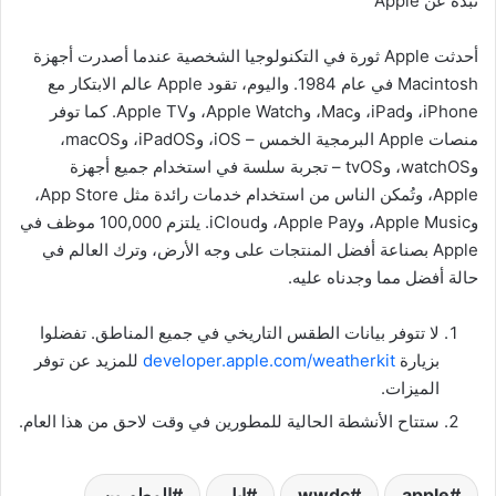
نبذة عن Apple
أحدثت Apple ثورة في التكنولوجيا الشخصية عندما أصدرت أجهزة
Macintosh في عام 1984. واليوم، تقود Apple عالم الابتكار مع
iPhone، وiPad، وMac، وApple Watch، وApple TV. كما توفر
منصات Apple البرمجية الخمس – iOS، وiPadOS، وmacOS،
وwatchOS، وtvOS – تجربة سلسة في استخدام جميع أجهزة
Apple، وتُمكن الناس من استخدام خدمات رائدة مثل App Store،
وApple Music، وApple Pay، وiCloud. يلتزم 100,000 موظف في
Apple بصناعة أفضل المنتجات على وجه الأرض، وترك العالم في
حالة أفضل مما وجدناه عليه.
لا تتوفر بيانات الطقس التاريخي في جميع المناطق. تفضلوا
بزيارة
developer.apple.com/weatherkit‏‏‏‏
للمزيد عن توفر
الميزات.
ستتاح الأنشطة الحالية للمطورين في وقت لاحق من هذا العام.
apple
wwdc
ابل
المطورين