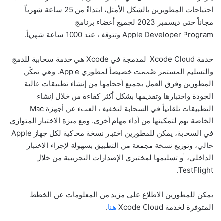
احتياجات المطويرين بالشكل الأمثل، ابتداءً من 25 ساعة شهرياً
مجاناً حتى ديسمبر 2023 لجميع أعضاء برنامج
Apple Developer Program وتتوقف عند 1000 ساعة شهرياً.
خدمة Xcode Cloud المدمجة في Xcode هي خدمة سحابية للدمج
والتسليم المستمر صُممت خصيصاً لمطوري Apple. وهي تمكّن
المطورين وفرق العمل بجميع أحجامها من إنشاء تطبيقات عالية
الجودة واختبارها وتقديمها بشكل أكثر كفاءة من خلال إنشاء
التطبيقات تلقائياً في السحابة لتخفيف العبء عن أجهزة Mac
الخاصة بهم لتمكينها من أداء مهام أخرى. ومع ميزة الاختبار المتوازي
في السحابة، يمكن للمطورين اختبار نسخة محاكية لكل جهاز Apple
حالي، وتوزيع نسخة مجمعة من التطبيق بسهولة لإجراء الاختبار
الداخلي، أو تسليمها لمختبري الإصدارات التجريبية من خلال
TestFlight.
يمكن للمطورين الاطلاع على مزيد من المعلومات عن الخطط
المتوفرة لخدمة Xcode Cloud ‏
هنا
.