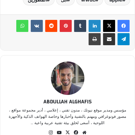
لينكدإن
بينتيريست
واتساب
تيلقرام
مشاركة عبر البريد
طباعة
ABDULLAH ALGHAFIS
مؤسس ومدير موقع نيوتك ، مدون تقني ، إعلامي ، أدير مجموعة مواقع ،
مصور فوتوغرافي ومهتم بالتقنية وأخبارها وخاصة الهواتف الذكية والأجهزة
اللوحية ، أسعى لخلق بيئة تقنية عربية واعية ..
موقع
‫X
فيسبوك
‫YouTube
انستقرام