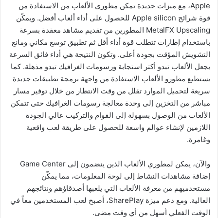
Apple، مع ميزات جديدة تمكن مطوري الألعاب من الاستفادة من
قوة شرائح Apple silicon للحصول على أداء ألعاب أفضل. ويمكّن
MetalFX Upscaling المطورين من تقديم مشاهد معقدة بسرعة
باستخدام إطارات تتطلب قوة أداء أقل ثم تطبيق توسع مكاني ومانع
التشويش المؤقت بجودة أعلى. وتكون النتيجة هي أداء فائق السرعة
يجعل الألعاب تبدو أكثر استجابة ورسومات الغرافيك تبدو مذهلة. كما
يستطيع مطورو الألعاب الاستفادة من واجهة برمجة تطبيقات جديدة
سريعة لتحميل الموارد تقلل من وقت الانتظار من خلال توفير مسار
مباشر من التخزين إلى وحدة معالجة رسومات الغرافيك حتى تتمكن
الألعاب من الوصول بسهولة إلى القوام والتركيب عالي الجودة
اللازمين لإنشاء عوالم واسعة للحصول على طريقة لعب واقعية
وغامرة.
والآن، يمكن لمطوري الألعاب الذين ينضمون إلى Game Center
إضافة مشاهدات النشاط إلى لوحة المعلومات، مما يمكّن
مستخدميهم من معرفة الألعاب التي يلعبها أصدقاؤهم ونتائجهم
العالية. ومع دعم ميزة SharePlay، أصبح لعب المستخدمين معاً في
الوقت الفعلي أسهل من أي وقت مضى.