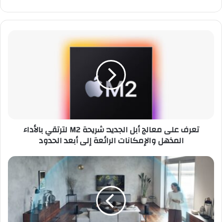
الويب
تعرف
على
معالج
أبل
الجديد:
شريحة
M2
لترتقي
بالأداء
تعرف على معالج أبل الجديد: شريحة M2 لترتقي بالأداء
المذهل
المذهل والإمكانات الرائعة إلى أبعد الحدود
والإمكانات
الرائعة
إلى
أفضل
أبعد
5
الحدود
تقنيات
تسجلها
تلفزيونات
سوني