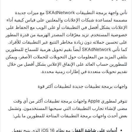
تأتي واجهة برمجة التطبيقات SKAdNetwork مع ميزات جديدة
مصممة لمساعدة شبكات الإعلانات والمعلنين على قياس كيفية أداء
الإعلانات بشكل أفضل في التطبيقات أو على الويب مع الحفاظ على
خصوصية المستخدم. تزيد معرّفات المصدر الهرمية من قدرة المطور
على تحسين حملاته دون زيادة مخاطر التتبع عبر التطبيقات للأفراد.
كما تأتي SKAdNetwork أيضاً بقيم تحويل هرمية للسماح للمطورين
بتلقي المزيد من المعلومات حول التحويلات للحملات الأصغر، ويمكن
للمطورين حساب العائد على الإنفاق الإعلاني بشكل أفضل من خلال
تقديم تحويلات متعددة في إطارات زمنية محددة.
واجهات برمجة تطبيقات جديدة لتطبيقات أكثر قوة
تتوفر لمطوري Apple واجهات برمجة تطبيقات أكثر من أي وقت
مضى لإنشاء تجارب التطبيقات التي سيحبها المستخدمون. وتشمل
بعض أحدث واجهات برمجة التطبيقات المتاحة للمطورين ما يلي:
أدوات على شاشة القفل
: مع نظام iOS 16 الذي يتيح تفعيل