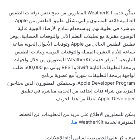
تمكّن خدمة WeatherKit المطورين من دمج نفس توقعات الطقس
العالمية فائقة المستوى والتي تشغّل تطبيق الطقس من Apple
مباشرة في تطبيقاتهم. وباستخدام نماذج الأرصاد الجوية عالية
الوضوح مقترنة مع تحليلات التعلم الآلي والتوقعات الحسابية، يوفر
تطبيق الطقس الحالي من Apple وتوقعات الأحوال الجوية ساعة
بساعة للأيام العشرة المقبلة والتوقعات اليومية وبيانات الطقس
1
التاريخية.
تتوفر خدمة WeatherKit للمطورين من خلال واجهات
برمجة التطبيقات الثابتة Swift وREST ويأتي مع 500,000 طلب
لواجهة برمجة التطبيقات شهرياً مع عضوية برنامج
Apple Developer Program. وسيتمكن المطورون الذين يحتاجون
المزيد من شراء فئات إضافية من الخدمة مباشرة في تطبيق
Apple Developer ابتداءً من هذا الخريف.
يمكن للمطورين الاطلاع على مزيد من المعلومات عن الخطط
المتوفرة لخدمة WeatherKit ‏
هنا
.
نهج يركز على الخصوصية لقياس أداء الإعلانات