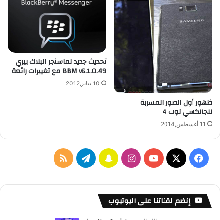
تحديث جديد لماسنجر البلاك بيري
BBM v6.1.0.49 مع تغييرات رائعة
10 يناير,2012
ظهور أول الصور المسربة
للجالكسي نوت 4
11 أغسطس,2014
‫X
فيسبوك
‫YouTube
انستقرام
سناب
تيلقرام
ملخص
تشات
الموقع
RSS
إنضم لقناتنا على اليوتيوب