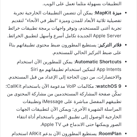
التطبيقات بسهولة مثلما تعمل على الويب.
ميزة MapKit‏
: يمكن أن تتضمن التطبيقات الخارجية تجربة
تفصيلية ثلاثية الأبعاد للمدن وميزة “انظر في الأنحاء” لتقديم
تجربة أغنى للمستخدم، وتوفر واجهات برمجة تطبيقات خرائط
Apple Server الجديدة تكامل أسرع وأسهل لتطبيق الخرائط.
فلاتر التركيز‏
: يستطيع المطورون ضبط محتوى تطبيقاتهم بناءً
على ضبط التركيز الحالي للمستخدم.
Automatic Shortcuts‏
: يمكن للمطورين الآن استخدام
App Intents لتمكين استخدام تطبيقاتهم مع Siri
والاختصارات، من دون الحاجة إلى الإعداد من قبل المستخدم.
watchOS 9‏
: مكالمات VoIP مدعومة الآن باستخدام CallKit؛
تمكّن صفحة المشاركة المستخدمين من مشاركة المحتوى من
تطبيقهم المفضل مباشرة على iMessage وتطبيقات
المراسلة الشهيرة الأخرى؛ ويمكن الآن لتطبيقات الجهات
الخارجية الوصول إلى تطبيق الصور باستخدام أداة انتقاء
الصور ويمكنها حتى الاندماج في Apple TV.
RoomPlan‏
: يستطيع المطورون الآن بدعم ARKit استخدام