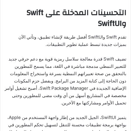
التحسينات المدخلة على Swift
وSwiftUI
تقدم Swift وSwiftUI أفضل طريقة لإنشاء تطبيق، وتأتي الآن
بميزات جديدة تبسط عملية تطوير التطبيقات.
تضيف Swift قدرة معالجة سلاسل رمزية قوية مع دعم حرفي جديد
للتعبير النمطي مدمجة مباشرة في اللغة، مما يسمح للمطورين
بالتحقق من صحة تعبيراتهم النمطية بسرعة واستخراج المعلومات
دون الحاجة إلى كتابة المزيد من البرامج. وبفضل حزم المكونات
الإضافية الجديدة في Swift Package Manager، أصبح تشغيل أوامر
مخصصة في المشاريع أسهل من أي وقت مضى للمطورين وحتى
تحميل الأوامر ومشاركتها مع الآخرين.
يتميز SwiftUI، الجيل الجديد من إطار واجهة المستخدم من Apple،
بواجهة برمجة تطبيقات محسنة للتنقل لتسهيل تحكم المطورين في