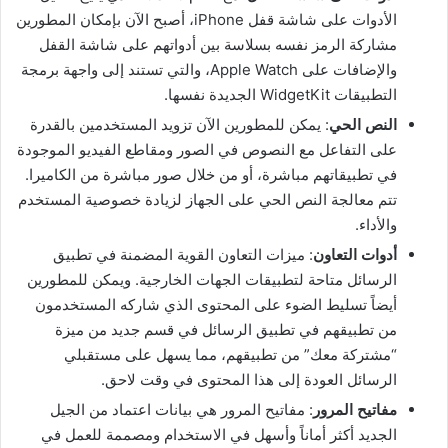
الأدوات على شاشة قفل iPhone، أصبح الآن بإمكان المطورين
مشاركة الرمز نفسه بسلاسة بين أدواتهم على شاشة القفل
والإضافات على Apple Watch، والتي تستند إلى واجهة برمجة
التطبيقات WidgetKit الجديدة نفسها.
النص الحي
: يمكن للمطورين الآن تزويد المستخدمين بالقدرة
على التفاعل مع النصوص في الصور ومقاطع الفيديو الموجودة
في تطبيقاتهم مباشرة، أو من خلال صور مباشرة من الكاميرا.
تتم معالجة النص الحي على الجهاز لزيادة خصوصية المستخدم
والأداء.
أدوات التعاون
: ميزات التعاون القوية المضمنة في تطبيق
الرسائل متاحة لتطبيقات الجهات الخارجية. ويمكن للمطورين
أيضاً تسليط الضوء على المحتوى الذي شاركه المستخدمون
من تطبيقهم في تطبيق الرسائل في قسم جديد من ميزة
“مشتركة معك” من تطبيقهم، مما يسهل على مستقبلي
الرسائل العودة إلى هذا المحتوى في وقت لاحق.
مفاتيح المرور
: مفاتيح المرور هي بيانات اعتماد من الجيل
الجديد أكثر أماناً وأسهل في الاستخدام ومصممة للعمل في