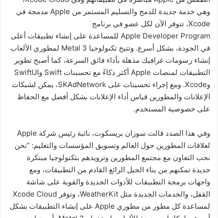
وهي خدمة جديدة للدمج والتسليم المستمر من Apple مدمجة في
Xcode، تتوفر الآن لكل عضو في برنامج
Apple Developer Program للمساعدة على إنشاء تطبيقات أعلى
في الجودة، بشكل أسرع. وتتيح تكنولوجيا Metal 3 لمطوري الألعاب
إنشاء رسومات غرافيك مذهلة بأداء فائق السرعة، كما أصبح تطوير
التطبيقات لمنصات Apple أكثر ذكاءً مع تحسينات Swift وSwiftUI
وXcode. ومع إجراء تحسينات على SKAdNetwork، يمكن لشبكات
الإعلانات والمطورين قياس أداء الإعلانات بشكل أفضل مع الحفاظ
على خصوصية المستخدم.
وفي هذا الصدد قالت سوزان بريسكوت، نائبة رئيس شركة Apple
لعلاقات المطورين حول العالم وتسويق المؤسسات والتعليم: “نحن
نحب التعاون مع مجتمع المطورين وتزويدهم بتكنولوجيا مبتكرة
جديدة تمكنهم من بناء الجيل الرائع القادم من التطبيقات، ومع
واجهات برمجة التطبيقات للأدوات الجديدة والقوية على شاشة
القفل، والخدمات الجديدة مثل WeatherKit، وتوفر Xcode Cloud
لمساعدة كل مطور من مطوري Apple على إنشاء التطبيقات بشكل