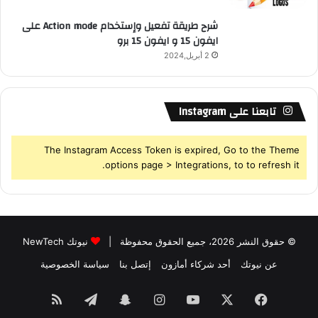
شرح طريقة تفعيل وإستخدام Action mode على
ايفون 15 و ايفون 15 برو
2 أبريل,2024
تابعنا على Instagram
The Instagram Access Token is expired, Go to the Theme
options page > Integrations, to to refresh it.
© حقوق النشر 2026، جميع الحقوق محفوظة |
نيوتك NewTech
عن نيوتك
أحد شركاء أمازون
إتصل بنا
سياسة الخصوصية
فيسبوك
‫X
‫YouTube
انستقرام
سناب
تيلقرام
ملخص