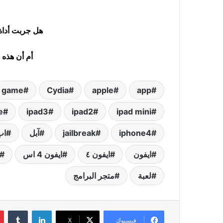
هل جربت أداة Activator من قبل
أم أن هذه 
game
Cydia
apple
app
e
ipad3
ipad2
ipad mini
iphone4
jailbreak
آبل
اب
ايفون
ايفون ٤
ايفون 4 اس
لعبة
متجر البرامج
لينكدإن
‏Tumblr
فيسبوك
‫X