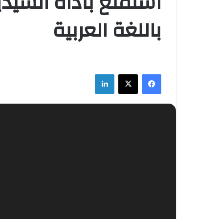
باللغة العربية
فيسبوك
‫X
لينكدإن