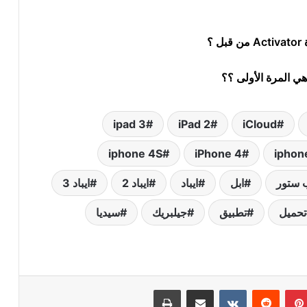
 ؟
هي المرة الأولى ؟؟
ipad 3
iPad 2
iCloud
iphone 4S
iPhone 4
iphon
 ستور
ابل
ايباد
ايباد 2
ايباد 3
تحميل
تطبيق
جيلبريك
سيديا
بينتيريست
‏Reddit
‏VKontakte
مشاركة عبر البريد
طباعة