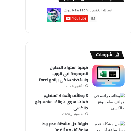
ب
u
ت
ب
ق
ص
و
T
ق
ت
ر
ا
ك
u
ر
ش
ا
ل
b
ا
ا
م
م
e
م
ت
و
شروحات
ق
كيفية استيراد الجداول
الموجودة في الويب
ع
واستخدامها في برنامج Excel
R
1 أكتوبر,2024
6 وظائف رائعة لا تستطيع
S
فعلها سوى هواتف سامسونج
جالكسي
S
28 سبتمبر,2024
طريقة حل مشكلة عدم ربط
ساعة أبل مع أيفون