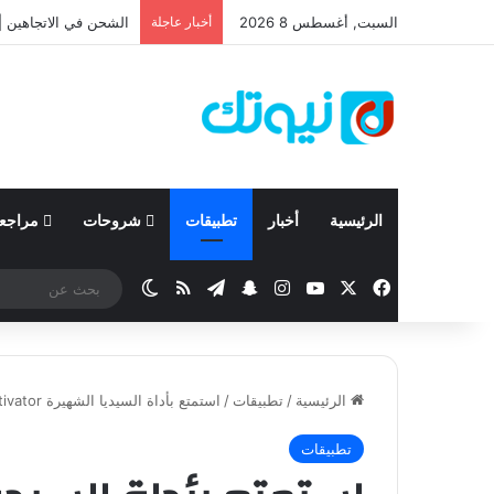
السبت, أغسطس 8 2026
أخبار عاجلة
نيسان تعلن نتائجها المالية للربع ال
الرئيسية
أخبار
تطبيقات
شروحات
مراجع
‫X
فيسبوك
‫YouTube
انستقرام
تيلقرام
سناب تشات
ملخص الموقع RSS
الوضع المظلم
الرئيسية
/
تطبيقات
/
استمتع بأداة السيديا الشهيرة Activator باللغة العربية
تطبيقات