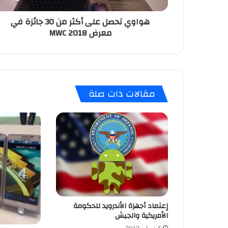
ل
هواوي تحصل على أكثر من 30 جائزة في
ع
معرض MWC 2018
ل
ى
أ
ك
ث
ر
مقالات ذات صلة
م
ن
3
0
ج
ا
ئ
ز
ة
ف
ي
إعتماد أجهزة الأندرويد للحكومة
الأمريكية والجيش
م
ع