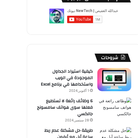
ب
u
ت
ب
ق
ص
و
T
ق
ت
ر
ا
ك
u
ر
ش
ا
ل
b
ا
ا
م
م
e
م
ت
و
شروحات
ق
كيفية استيراد الجداول
الموجودة في الويب
ع
واستخدامها في برنامج Excel
R
1 أكتوبر,2024
6 وظائف رائعة لا تستطيع
S
فعلها سوى هواتف سامسونج
جالكسي
S
28 سبتمبر,2024
طريقة حل مشكلة عدم ربط
ساعة أبل مع أيفون