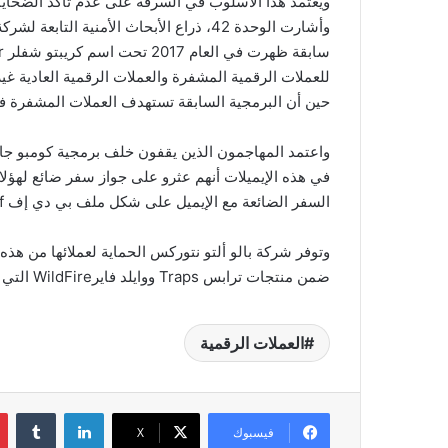
ويعتمد هذا الأسلوب في السرقة على عدم تأكد الضحايا 
وأشارت الوحدة 42، ذراع الأبحاث الأمنية ا
سابقة ظهرت في العام 2017 تحت اسم كريبتو شفلر
r
للعملات الرقمية المشفرة والعملات الرقمية العادية 
حين أن البرمجية السابقة تستهدف العملات المشفرة ف
واعتمد المهاجمون الذين يقفون خلف برمجية كومبو جاك 
في هذه الإيميلات أنهم عثرو على جواز سفر ضائع لهؤلاء
السفر الضائعة مع الإيميل على شكل ملف بي دي إف
f
وتوفر شركة بالو ألتو نتوركس الحماية لعملائها من هذه ا
ضمن منتجات ترابس
Traps
ووايلد فاير
WildFire
التي 
العملات الرقمية
لينكدإن
‏Tumblr
فيسبوك
‫X