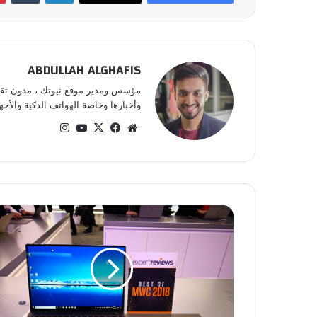
ABDULLAH ALGHAFIS
مؤسس ومدير موقع نيوتك ، مدون تقني 
وأخبارها وخاصة الهواتف الذكية والأجهز
موق
في
‫X
‫Yo
انس
ع
سب
uT
تقر
الوي
وك
ub
ام
ب
e
ه
و
ا
و
ي
ت
ح
ص