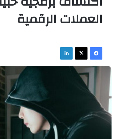
اكتشاف برمجية خبيث
العملات الرقمية
فيسبوك
‫X
لينكدإن