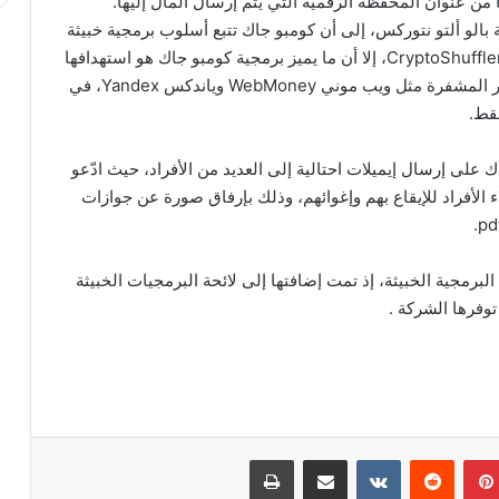
من عنوان المحفظة الرقمية التي يتم إرسال المال إليها.
لتابعة لشركة بالو ألتو نتوركس، إلى أن كومبو جاك تتبع أسلوب برمجية خبيثة
CryptoShuffle
، إلا أن ما يميز برمجية كومبو جاك هو استهدافها
غير المشفرة مثل ويب موني
WebMoney
وياندكس
Yandex
، في
قط.
على إرسال إيميلات احتالية إلى العديد من الأفراد، حيث ادّعو
 الأفراد للإيقاع بهم وإغوائهم، وذلك بإرفاق صورة عن جوازات
.
pd
لبرمجية الخبيثة، إذ تمت إضافتها إلى لائحة البرمجيات الخبيثة
توفرها الشركة .
بينتيريست
‏Reddit
‏VKontakte
مشاركة عبر البريد
طباعة