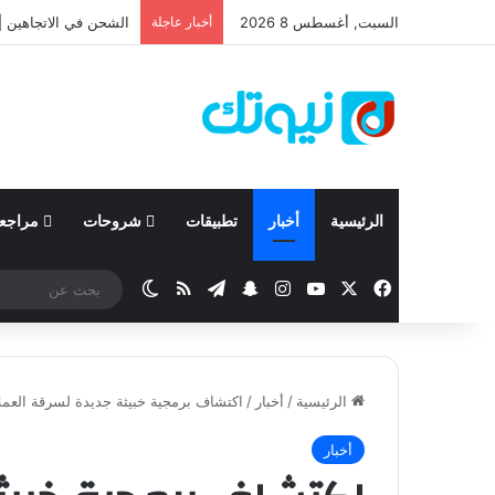
السبت, أغسطس 8 2026
أخبار عاجلة
نيسان تعلن نتائجها المالية للربع ال
الرئيسية
أخبار
تطبيقات
شروحات
مراجع
‫X
فيسبوك
‫YouTube
انستقرام
تيلقرام
سناب تشات
ملخص الموقع RSS
الوضع المظلم
الرئيسية
/
أخبار
/
اكتشاف برمجية خبيثة جديدة لسرقة العمل
أخبار