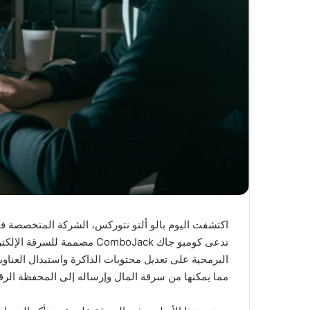
اكتشفت اليوم بالو ألتو نتوركس، الشركة المتخصصة في 
تدعى كومبو جاك
ComboJack
مصممة للسرقة الإلكتر
البرمجية على تعديل محتويات الذاكرة واستبدال العناوي
مما يمكنها من سرقة المال وإرساله إلى المحفظة الرقم