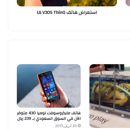
ا
استعراض هاتف LG V30S ThinQ
ت
ف
L
G
V
3
0
S
T
h
i
n
Q
هاتف مايكروسوفت لوميا 430 متوفر
الآن في السوق السعودي بـ 239 ريال
30 أبريل,2015