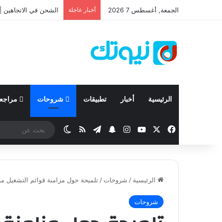
الجمعة, أغسطس 7 2026
أخبار عاجلة
نيسان تعلن نتائجها المالية للربع الأ
الرئيسية
أخبار
تطبيقات
شروحات
مراجع
‫X
فيسبوك
‫YouTube
انستقرام
تيلقرام
سناب تشات
ملخص الموقع RSS
الوضع المظلم
الرئيسية
/
شروحات
/
تلميحة حول مزامنة قوائم التشغيل من
شروحات