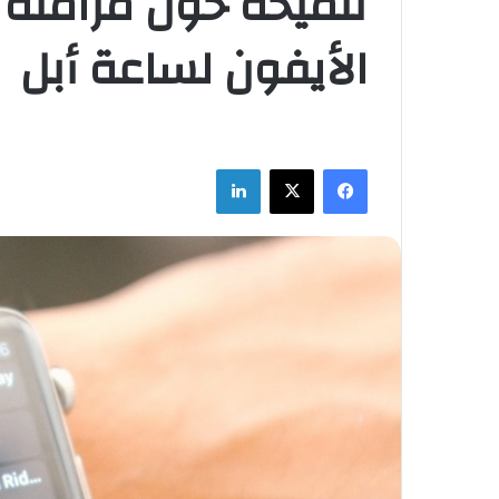
تلميحة حول مزامنة 
الأيفون لساعة أبل
فيسبوك
‫X
لينكدإن