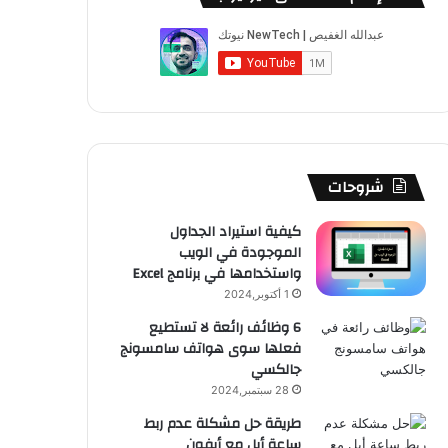
ب
u
ت
ب
ق
ص
و
T
ق
ت
ر
ا
ك
u
ر
ش
ا
ل
b
ا
ا
م
م
e
م
ت
و
شروحات
ق
كيفية استيراد الجداول
الموجودة في الويب
ع
واستخدامها في برنامج Excel
R
1 أكتوبر,2024
6 وظائف رائعة لا تستطيع
S
فعلها سوى هواتف سامسونج
جالكسي
S
28 سبتمبر,2024
طريقة حل مشكلة عدم ربط
ساعة أبل مع أيفون