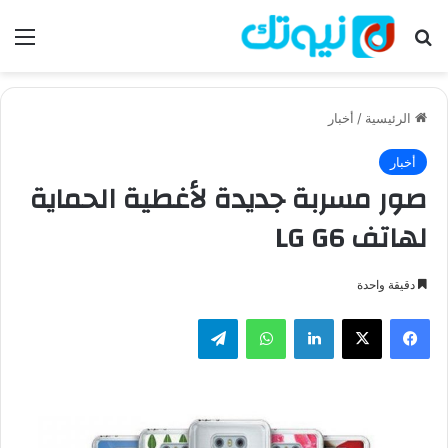
بحث عن
الق
الرئيسية
/
أخبار
أخبار
صور مسربة جديدة لأغطية الحماية
لهاتف LG G6
دقيقة واحدة
فيسبوك
‫X
لينكدإن
واتساب
تيلقرام