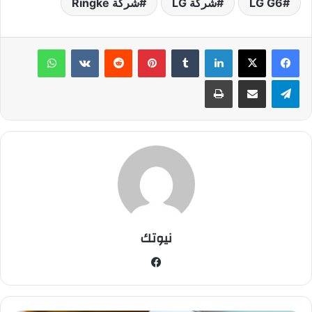
LG G6
شركة LG
شركة Ringke
لينكدإن
‏Tumblr
بينتيريست
‏Reddit
‏VKontakte
واتساب
تيلقرام
مشاركة عبر البريد
طباعة
نيوتك
في
سب
وك