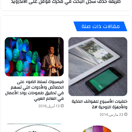
طريقة حذف سجل البحث في محرك قوقل على الأندرويد
د
ج
ر
ل
و
ا
ي
ل
مقالات ذات صلة
د
ب
ي
ح
س
ث
ا
ف
ع
ي
د
م
ف
ح
ي
ر
ا
ك
فيسبوك تسلط الضوء على
ل
ق
الخصائص والأدوات التي تسهم
و
و
في تحقيق طموحات رواد الأعمال
ص
ق
في العالم العربي
و
ل
خلفيات الأسبوع للهواتف الذكية
ل
والأجهزة اللوحية #2
ع
13 أبريل,2016
ل
ل
23 مارس,2014
ل
ى
م
ا
ك
ل