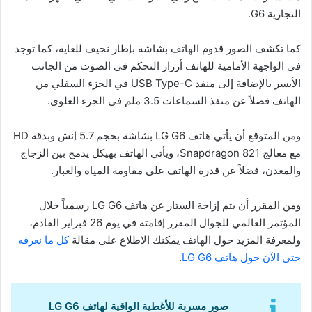
التجارية G6.
كما تكشف الصور قدوم الهاتف بشاشة بإطار نحيف للغاية، كما توجد
في الواجهة الأمامية للهاتف أزرار التحكم في الصوت من الجانب
الأيسر بالإضافة إلى منفذ USB Type-C في الجزء السفلي من
الهاتف فضلاً عن منفذ السماعات 3.5 ملم في الجزء العلوي.
ومن المتوقع أن يأتي هاتف LG G6 بشاشة بحجم 5.7 إنش وبدقة HD
مع معالج Snapdragon 821، ويأتي الهاتف بهيكل يدمج بين الزجاج
والمعدن، فضلاً عن قدرة الهاتف على مقاومة المياه والغبار.
ومن المقرر أن يتم إزاحة الستار عن هاتف LG G6 رسمياً خلال
المؤتمر العالمي للجوال المقرر إقامته في يوم 26 فبراير القادم،
ولمعرفة المزيد حول الهاتف يمكنك الاطلاع على مقالة
كل ما نعرفه
حتى الآن حول هاتف LG G6
.
صور مسربة للأغطية الواقية لهاتف LG G6