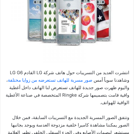
انتشرت العديد من التسريبات حول هاتف شركة LG القادم LG G6
وشاهدنا سوياً أمس
صور مسربة للهاتف تستعرضه من زوايا مختلفة
،
واليوم ظهرت صور جديدة للهاتف تستعرض لنا الهاتف داخل أغطية
واقية قامت بتصميمها شركة Ringke المتخصصة في صناعة الأغطية
الواقية للهواتف.
وتتفق الصور المسربة الجديدة مع التسريبات السابقة، فمن خلال
الصور يمكننا مشاهدة كاميرا خلفية مزدوجة العدسة ويوجد بجانبها
مستشعر لبصمات الأصابع وفي الجزء السفلي الخلفي تظهر العلامة