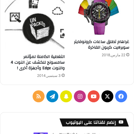
ا
أ
ن
ن
ب
د
ش
ر
ك
و
ل
ي
غراهام تطلق ساعات كرونوفايتر
أ
د
سوبرلايت كربون الفاخرة
س
ر
22 مارس,2018
التغطية الكاملة لمؤتمر
ع
سامسونج للكشف عن النوت 4
والنوت Edge وأجهزة أخرى !
3 سبتمبر,2014
ف
ا
س
ت
م
ي
X
Y
ن
ن
ي
ل
س
o
س
ا
ل
خ
إنضم لقناتنا على اليوتيوب
ب
u
ت
ب
ق
ص