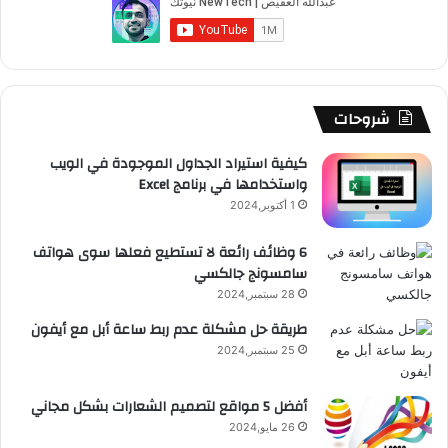
و
T
ق
ت
ر
ا
ك
u
ر
ش
ا
ل
b
ا
ا
م
م
شروحات
e
م
ت
و
كيفية استيراد الجداول الموجودة في الويب
واستخدامها في برنامج Excel
ق
1 أكتوبر,2024
ع
6 وظائف رائعة لا تستطيع فعلها سوى هواتف
سامسونج جالكسي
R
28 سبتمبر,2024
S
طريقة حل مشكلة عدم ربط ساعة أبل مع أيفون
25 سبتمبر,2024
S
أفضل 5 مواقع لتصميم الشعارات بشكل مجاني
26 مايو,2024