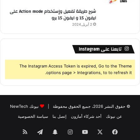
شرح طريقة تفعيل وإستخدام Action mode على
ايفون 15 و ايفون 15 برو
2 أبريل,2024
تابعنا على Instagram
The Instagram Access Token is expired, Go to the Theme
options page > Integrations, to to refresh it.
© حقوق النشر 2026، جميع الحقوق محفوظة |
نيوتك NewTech
عن نيوتك
أحد شركاء أمازون
إتصل بنا
سياسة الخصوصية
فيسبوك
‫X
‫YouTube
انستقرام
سناب
تيلقرام
ملخص