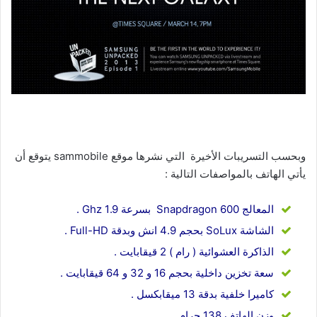
وبحسب التسريبات الأخيرة التي نشرها موقع sammobile يتوقع أن
يأتي الهاتف بالمواصفات التالية :
المعالج Snapdragon 600 بسرعة 1.9 Ghz .
الشاشة SoLux بحجم 4.9 انش وبدقة Full-HD .
الذاكرة العشوائية ( رام ) 2 قيقابايت .
سعة تخزين داخلية بحجم 16 و 32 و 64 قيقابايت .
كاميرا خلفية بدقة 13 ميقابكسل .
وزن الهاتف 138 جرام .