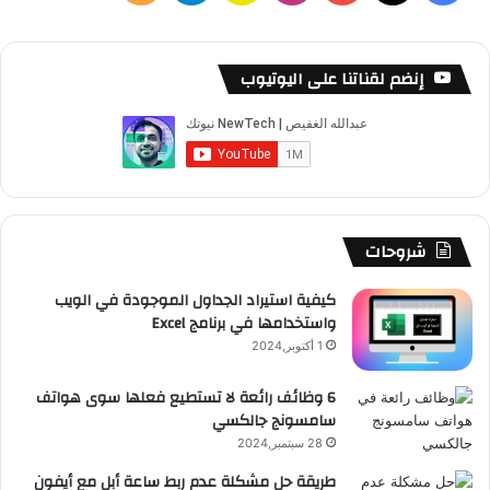
ي
X
Y
ن
ن
ي
ل
س
o
س
ا
ل
خ
إنضم لقناتنا على اليوتيوب
ب
u
ت
ب
ق
ص
و
T
ق
ت
ر
ا
ك
u
ر
ش
ا
ل
b
ا
ا
م
م
شروحات
e
م
ت
و
كيفية استيراد الجداول الموجودة في الويب
واستخدامها في برنامج Excel
ق
1 أكتوبر,2024
ع
6 وظائف رائعة لا تستطيع فعلها سوى هواتف
سامسونج جالكسي
R
28 سبتمبر,2024
S
طريقة حل مشكلة عدم ربط ساعة أبل مع أيفون