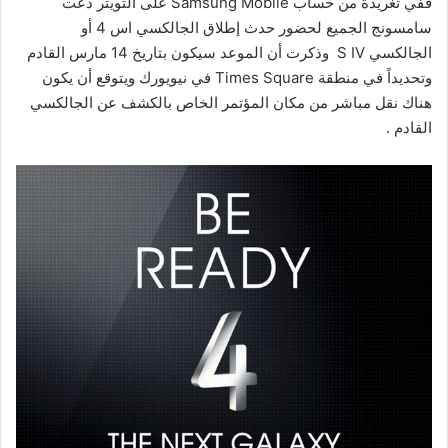
ففي تغريدة من حساب Samsung Mobile على التويتر دعت
سامسونج الجميع لحضور حدث إطلاق الجالكسي اس 4 أو
الجالكسي S IV وذكرت أن الموعد سيكون بتاريخ 14 مارس القادم
وتحديداً في منطقة Times Square في نيويورك ويتوقع أن يكون
هناك نقل مباشر من مكان المؤتمر الخاص بالكشف عن الجالكسي
القادم .