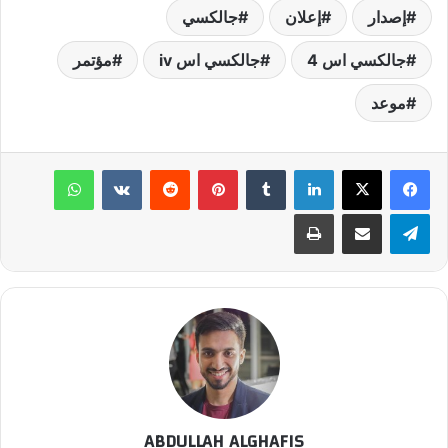
إصدار
إعلان
جالكسي
جالكسي اس 4
جالكسي اس iv
مؤتمر
موعد
لينكدإن
‏Tumblr
بينتيريست
‏Reddit
‏VKontakte
واتساب
تيلقرام
مشاركة عبر البريد
طباعة
ABDULLAH ALGHAFIS