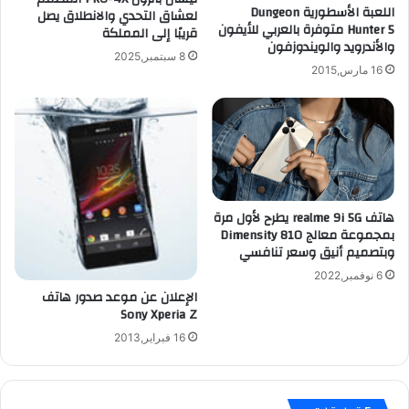
اللعبة الأسطورية Dungeon
لعشاق التحدي والانطلاق يصل
ل
ه
Hunter 5 متوفرة بالعربي للأيفون
قريبًا إلى المملكة
ف
و
والأندرويد والويندوزفون
ي
ا
8 سبتمبر,2025
ت
16 مارس,2015
ت
م
ف
ر
b
ف
u
ع
t
ه
t
ي
e
و
r
هاتف realme 9i 5G يطرح لأول مرة
م
f
بمجموعة معالج Dimensity 810
ي
l
وبتصميم أنيق وسعر تنافسي
اً
y
6 نوفمبر,2022
ع
,
الإعلان عن موعد صدور هاتف
ل
O
Sony Xperia Z
ى
n
16 فبراير,2013
ا
e
ل
X
خ
,
د
O