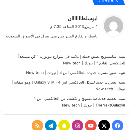
‫5 تعليقات
م
n
ة
e
!
X
ي
ابوسلطااااااان
:
+
ق
1 مارس,2013 الساعة 7:35 م
,
و
O
بانتظاره بفارغ الصبر بس متى بينزل في الاسواق السعوديه
ل
n
e
S
تنبيه:
سامسونج تطلق حملة إعلانية في شوارع نيويورك " كن مستعداً
للجالكسي القادم " | نيوتك | New tech
تنبيه:
صور مسربة جديدة للجالكسي اس 4 | نيوتك | New tech
تنبيه:
تسريب جديد لشكل الجالكسي اس 4 ( Galaxy S IV ) ومواصفاته |
نيوتك | New tech
تنبيه:
تغطية حدث سامسونج والكشف عن الجالكسي اس 4
#TheNextGalaxy | نيوتك | New tech
ف
ا
س
ت
م