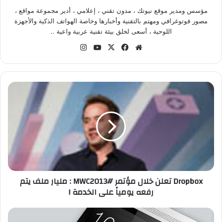
مؤسس ومدير موقع نيوتك ، مدون تقني ، إعلامي ، أدير مجموعة مواقع ،
مصور فوتوغرافي ومهتم بالتقنية وأخبارها وخاصة الهواتف الذكية والأجهزة
اللوحية ، أسعى لخلق بيئة تقنية عربية واعية ..
موق
في
‫X
‫Yo
انس
ع
سب
uT
تقر
الوي
وك
ub
ام
ب
e
D
r
o
p
b
o
x
ت
ع
Dropbox تعلن خلال مؤتمر #MWC2013 : مليار ملف يتم
ل
رفعه يومياً على الخدمة !
ن
خ
ل
و
ا