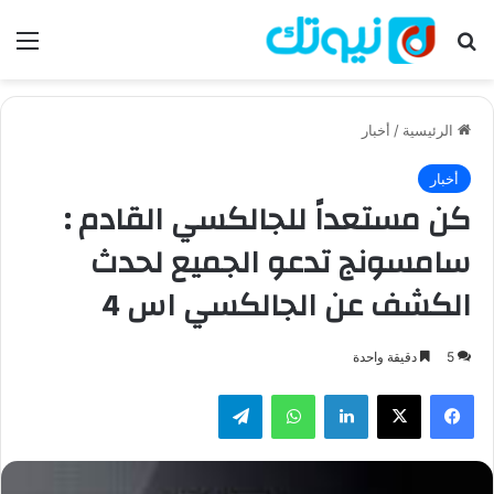
بحث عن
الق
الرئيسية
/
أخبار
أخبار
كن مستعداً للجالكسي القادم :
سامسونج تدعو الجميع لحدث
الكشف عن الجالكسي اس 4
5
دقيقة واحدة
فيسبوك
‫X
لينكدإن
واتساب
تيلقرام