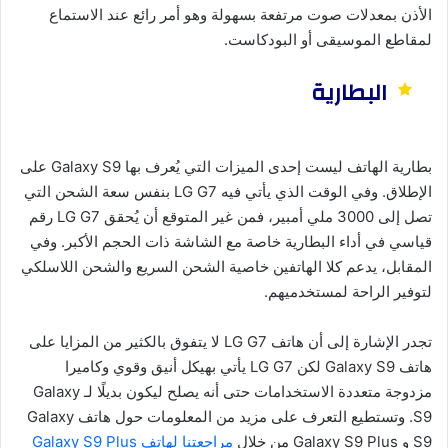
الأذن بمعدلات صوت مرتفعة بسهولة وهو أمر رائع عند الاستماع
لمقاطع الموسيقى أو البودكاست.
البطارية
بطارية الهاتف ليست إحدى الميزات التي يُعرف بها Galaxy S9 على
الإطلاق. وفي الوقت الذي يأتي فيه LG G7 بنفس سعة الشحن التي
تصل إلى 3000 ملي أمبير، فمن غير المتوقع أن يُحقق LG G7 رقم
قياسي في أداء البطارية خاصة مع الشاشة ذات الحجم الأكبر. وفي
المقابل، يدعم كلا الهاتفين خاصية الشحن السريع والشحن اللاسلكي
لتوفير الراحة لمستخدميهم.
تجدر الإشارة إلى أن هاتف LG G7 لا يتفوق بالكثير من المزايا على
هاتف Galaxy S9 لكن LG G7 يأتي بهيكل أنيق وقوي وكاميرا
مزدوجة متعددة الاستخدامات حتى أنه يصلح ليكون بديلًا لـ Galaxy
S9. وتستطيع التعرف على مزيد من المعلومات حول هاتف Galaxy
S9 و Galaxy S9 Plus من خلال
مراجعتنا لهاتف Galaxy S9 Plus