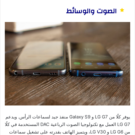
الصوت والوسائط
يوفر كلًا من LG G7 و Galaxy S9 منفذ جيد لسماعات الرأس. ويدعم
LG G7 العمل مع تكنولوجيا الصوت الرباعية DAC المستخدمة في كلًا
من LG G6 و LG V30، ويتميز الهاتف بقدرته على تشغيل سماعات