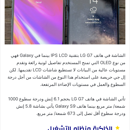
الشاشة في هاتف LG G7 بتقنية IPS LCD بينما في Galaxy فهي
من نوع OLED التي تمنح المستخدم تفاصيل لونية رائعة وتقدم
مستويات عالية من البيانات لا تستطيع شاشات LCD تقديمها. لكن
إل جي حريصة على استخدام هذا النوع من الشاشات من أجل درجة
السطوع والعمل في مستويات الإضاءة المرتفعة.
تأتي الشاشة في هاتف LG G7 بحجم 6.1 إنش ودرجة سطوع 1000
شمعة/ متر مربع بينما هاتف Galaxy S9 يأتي بشاشة 5.8 إنش
ودرجة سطوع أقل تصل إلى 673 شمعة/ متر مربع.
الذاكرة ونظام التشغيل