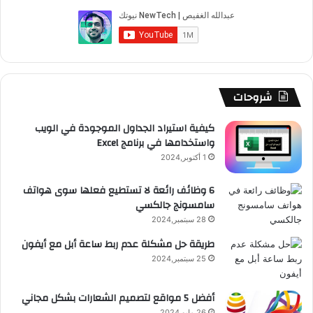
ب
u
ت
ب
ق
ص
n
c
و
T
ق
ت
ر
ا
i
l
ك
u
ر
ش
ا
ل
b
ا
ا
م
م
شروحات
e
م
ت
و
كيفية استيراد الجداول الموجودة في الويب
واستخدامها في برنامج Excel
ق
1 أكتوبر,2024
ع
6 وظائف رائعة لا تستطيع فعلها سوى هواتف
سامسونج جالكسي
R
28 سبتمبر,2024
S
طريقة حل مشكلة عدم ربط ساعة أبل مع أيفون
25 سبتمبر,2024
S
أفضل 5 مواقع لتصميم الشعارات بشكل مجاني
26 مايو,2024