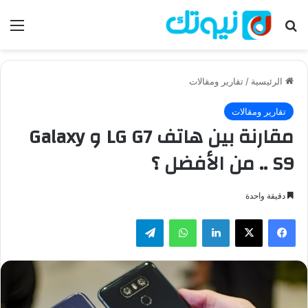
بحث عن
الق
الرئيسية
/
تقارير ومقالات
تقارير ومقالات
مقارنة بين هاتف LG G7 و Galaxy
S9 .. من الأفضل ؟
دقيقة واحدة
فيسبوك
‫X
لينكدإن
واتساب
تيلقرام