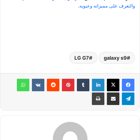
والتعرف على مميزاته وعيوبه
.
LG G7
galaxy s9
لينكدإن
‏Tumblr
بينتيريست
‏Reddit
‏VKontakte
واتساب
تيلقرام
مشاركة عبر البريد
طباعة