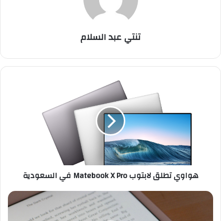
تنتي عبد السلام
ه
و
ا
و
ي
ت
ط
ل
ق
هواوي تطلق لابتوب Matebook X Pro في السعودية
ل
ا
ب
أ
ت
ف
و
ض