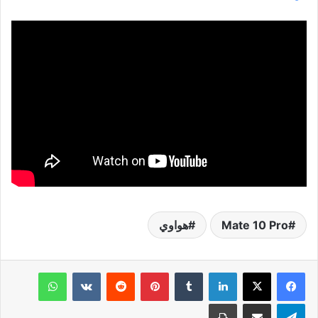
Mate 10 Pro
هواوي
لينكدإن
‏Tumblr
بينتيريست
‏Reddit
‏VKontakte
واتساب
تيلقرام
مشاركة عبر البريد
طباعة