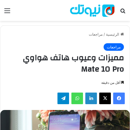
بحث عن
الق
الرئيسية
/
مراجعات
مراجعات
مميزات وعيوب هاتف هواوي
Mate 10 Pro
أقل من دقيقة
فيسبوك
‫X
لينكدإن
واتساب
تيلقرام