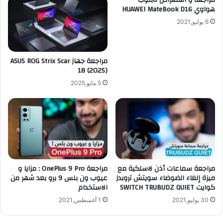
7
هواوي HUAWEI MateBook D16
ف
م
ي
6 يوليو,2021
ق
و
ا
ض
ب
ع
مراجعة جهاز ASUS ROG Strix Scar
ل
ا
18 (2025)
2
ل
5
ص
5 مايو,2025
0
ا
د
م
و
ت
ل
ل
ا
ج
ر
ه
ف
ا
أ
ز
مراجعة سماعات أذن لاسلكية مع
مراجعة OnePlus 9 Pro : مزايا و
ق
ك
ميزة إلغاء الضوضاء سويتش تروبدز
عيوب ون بلس 9 برو بعد شهر من
ل
ا
كوايت SWITCH TRUBUDZ QUIET
الاستخدام
ل
30 يوليو,2021
1 أغسطس,2021
أ
ن