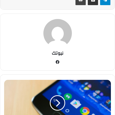
نيوتك
في
سب
وك
ت
ع
ر
ف
ع
ل
ى