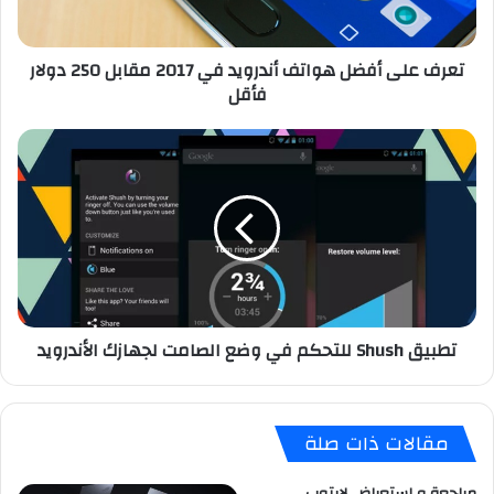
أ
ف
تعرف على أفضل هواتف أندرويد في 2017 مقابل 250 دولار
ض
فأقل
ل
ه
و
ت
ا
ط
ت
ب
ف
ي
أ
ق
ن
S
د
h
ر
u
و
s
تطبيق Shush للتحكم في وضع الصامت لجهازك الأندرويد
ي
h
د
ل
ف
ل
ي
ت
مقالات ذات صلة
2
ح
0
ك
1
م
مراجعة و استعراض لابتوب