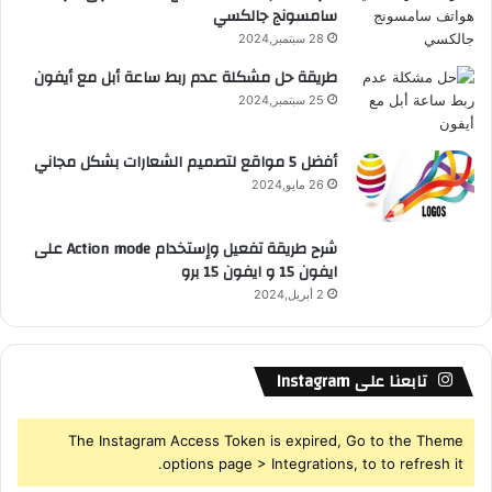
سامسونج جالكسي
ز
R
ا
28 سبتمبر,2024
S
ت
طريقة حل مشكلة عدم ربط ساعة أبل مع أيفون
أ
25 سبتمبر,2024
S
خ
ر
ى
أفضل 5 مواقع لتصميم الشعارات بشكل مجاني
26 مايو,2024
شرح طريقة تفعيل وإستخدام Action mode على
ايفون 15 و ايفون 15 برو
2 أبريل,2024
تابعنا على Instagram
The Instagram Access Token is expired, Go to the Theme
options page > Integrations, to to refresh it.