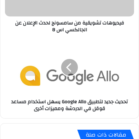
ا
ت
ت
فيديوهات تشويقية من سامسونج لحدث الإعلان عن
ش
الجالكسي اس 8
و
ي
ق
ت
ي
ح
ة
د
م
ي
ن
ث
س
ج
ا
د
م
ي
س
د
تحديث جديد لتطبيق Google Allo يسهل استخدام مساعد
و
ل
قوقل في الدردشة ومميزات أخرى
ن
ت
ج
ط
ل
ب
ح
ي
مقالات ذات صلة
د
ق