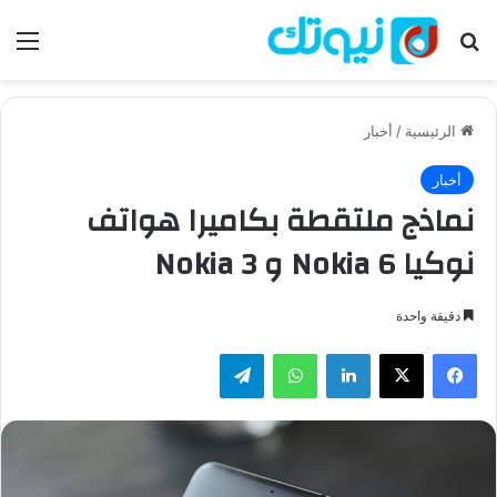
بحث عن
الق
الرئيسية
/
أخبار
أخبار
نماذج ملتقطة بكاميرا هواتف
نوكيا Nokia 6 و Nokia 3
دقيقة واحدة
فيسبوك
‫X
لينكدإن
واتساب
تيلقرام