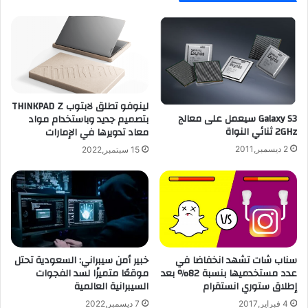
ث
G
ا
o
ل
o
إ
g
ع
l
ل
e
ا
A
ن
لينوفو تطلق لابتوب THINKPAD Z
l
Galaxy S3 سيعمل على معالج
بتصميم جديد وباستخدام مواد
ع
l
2GHz ثنائي النواة
معاد تدويرها في الإمارات
ن
o
ا
ي
2 ديسمبر,2011
15 سبتمبر,2022
ل
س
ج
ه
ا
ل
ل
ا
ك
س
س
ت
ي
خ
سناب شات تشهد انخفاضا في
خبير أمن سيبراني: السعودية تحتل
ا
د
عدد مستخدميها بنسبة 82% بعد
موقعًا متميزًا لسد الفجوات
س
ا
إطلاق ستوري انستقرام
السيبرانية العالمية
8
م
4 فبراير,2017
7 ديسمبر,2022
م