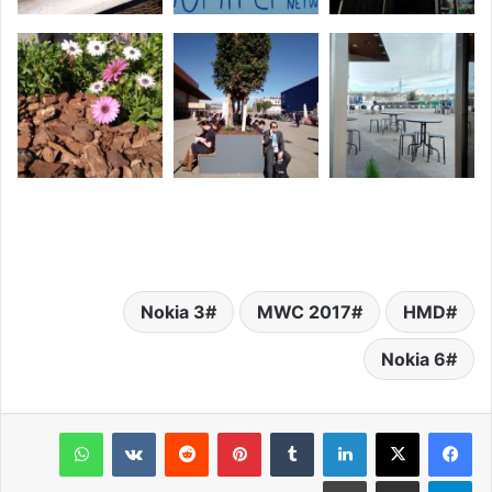
Nokia 3
MWC 2017
HMD
Nokia 6
لينكدإن
‏Tumblr
بينتيريست
‏Reddit
‏VKontakte
واتساب
تيلقرام
مشاركة عبر البريد
طباعة