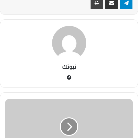
نيوتك
في
سب
وك
ف
ي
د
ي
و
ه