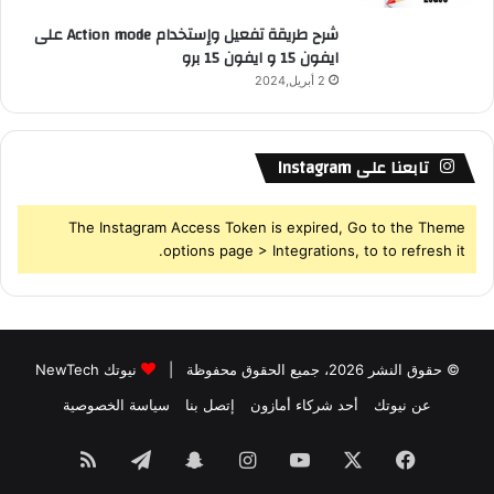
شرح طريقة تفعيل وإستخدام Action mode على
ايفون 15 و ايفون 15 برو
2 أبريل,2024
تابعنا على Instagram
The Instagram Access Token is expired, Go to the Theme
options page > Integrations, to to refresh it.
© حقوق النشر 2026، جميع الحقوق محفوظة |
نيوتك NewTech
عن نيوتك
أحد شركاء أمازون
إتصل بنا
سياسة الخصوصية
فيسبوك
‫X
‫YouTube
انستقرام
سناب
تيلقرام
ملخص