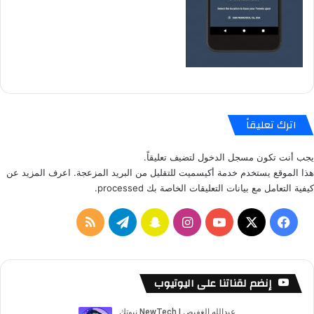
اترك تعليقاً
يجب أنت تكون
مسجل الدخول
لتضيف تعليقاً.
هذا الموقع يستخدم خدمة أكيسميت للتقليل من البريد المزعجة.
اعرف المزيد عن
كيفية التعامل مع بيانات التعليقات الخاصة بك processed
.
ف
ا
س
ت
م
ي
X
Y
ن
ن
ي
ل
س
o
س
ا
ل
خ
إنضم لقناتنا على اليوتيوب
ب
u
ت
ب
ق
ص