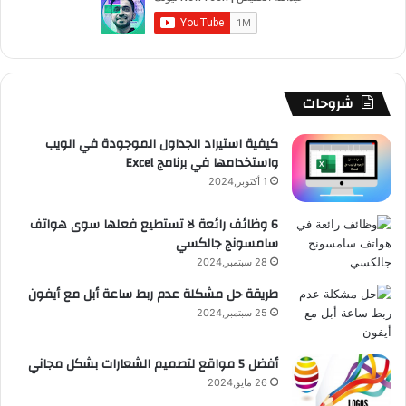
و
T
ق
ت
ر
ا
ك
u
ر
ش
ا
ل
b
ا
ا
م
م
شروحات
e
م
ت
و
كيفية استيراد الجداول الموجودة في الويب
واستخدامها في برنامج Excel
ق
1 أكتوبر,2024
ع
6 وظائف رائعة لا تستطيع فعلها سوى هواتف
سامسونج جالكسي
R
28 سبتمبر,2024
S
طريقة حل مشكلة عدم ربط ساعة أبل مع أيفون
25 سبتمبر,2024
S
أفضل 5 مواقع لتصميم الشعارات بشكل مجاني
26 مايو,2024